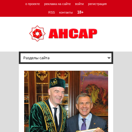
о проекте
реклама на сайте
войти
регистрация
18+
RSS
контакты