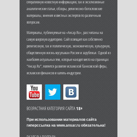
оперативную новостную информацию, так и эксклюзивные
аналитические статьи, обзоры, религиозно-богословские
материалы, мнения известных экспертов по различным
вопросам.
Материалы, публикуемые на «Ансар.Ru», рассчитаны на
самую широкую аудиторию. Сайт освещает как собственно
религиозную, так и политическую, экономическую, культурную,
общественную жизнь мусульман России и зарубежья. Одной из
наиболее актуальных тем, которые находят место на страницах
"Ансар.Ru", является развитие исламской банковской сферы,
исламских финансов и халяль-индустрии.
ВОЗРАСТНАЯ КАТЕГОРИЯ САЙТА
18+
При использовании материалов сайта
гиперссылка на
www.ansar.ru
обязательна!