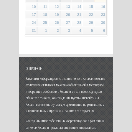
10
11
12
13
14
15
16
17
18
19
20
21
22
23
24
25
26
27
28
29
30
31
1
2
3
4
5
6
О ПРОЕКТЕ
Задачами информационно-аналитического канала с момента
его появления является донесение объективной и достоверной
информации о событиях в России и мире и происходящих в
обществе процессах, консолидация мусульманской уммы
России, выявление случаев дискриминации по религиозным
и национальным признакам, защита прав верующих.
«Ансар.Ru» имеет собственных корреспондентов в различных
регионах России и предлагает вниманию читателей как