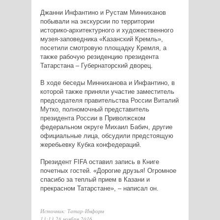
Джанни Инфантино и Рустам Минниханов
побывали на экскурсии по территории
историко-архитектурного и художественного
музея-заповедника «Казанский Кремль»,
посетили смотровую площадку Кремля, а
также рабочую резиденцию президента
Татарстана – Губернаторский дворец.
В ходе беседы Минниханова и Инфантино, в
которой также приняли участие заместитель
председателя правительства России Виталий
Мутко, полномочный представитель
президента России в Приволжском
федеральном округе
Михаил Бабич
, другие
официальные лица, обсудили предстоящую
жеребьевку Кубка конфедераций.
Президент FIFA оставил запись в Книге
почетных гостей. «Дорогие друзья! Огромное
спасибо за теплый прием в Казани и
прекрасном Татарстане», – написал он.
Источник: Татар-Информ
13:13 28 ноября 2016