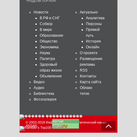
РАЗДЕЛЫ ПОРТАЛА
Новости
Актуально
В РФ и СНГ
Аналитика
Собкор
Персоны
В мире
Прямой
Образование
путь
Общество
История
Экономика
Онлайн
Наука
О проекте
Палитра
Размещение
Здоровый
рекламы
образ жизни
RSS
Объявления
Контакты
Видео
Карта сайта
Аудио
Облако
Библиотека
тегов
Фотогалерея
© 2003-2018 Информационно-аналитический канал
ANSAR