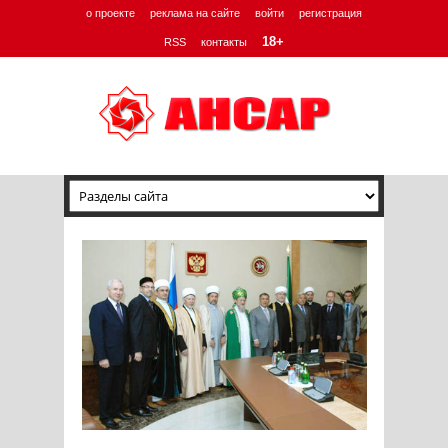
о проекте
реклама на сайте
войти
регистрация
18+
RSS
контакты