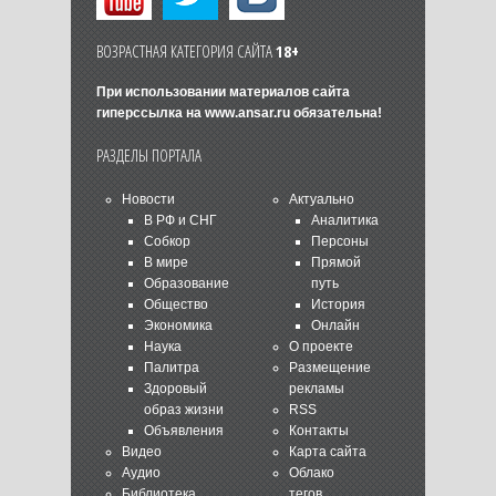
ВОЗРАСТНАЯ КАТЕГОРИЯ САЙТА
18+
При использовании материалов сайта
гиперссылка на
www.ansar.ru
обязательна!
РАЗДЕЛЫ ПОРТАЛА
Новости
Актуально
В РФ и СНГ
Аналитика
Собкор
Персоны
В мире
Прямой
Образование
путь
Общество
История
Экономика
Онлайн
Наука
О проекте
Палитра
Размещение
Здоровый
рекламы
образ жизни
RSS
Объявления
Контакты
Видео
Карта сайта
Аудио
Облако
Библиотека
тегов