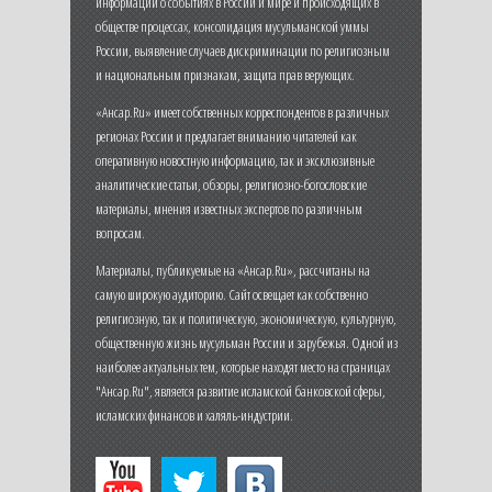
информации о событиях в России и мире и происходящих в
обществе процессах, консолидация мусульманской уммы
России, выявление случаев дискриминации по религиозным
и национальным признакам, защита прав верующих.
«Ансар.Ru» имеет собственных корреспондентов в различных
регионах России и предлагает вниманию читателей как
оперативную новостную информацию, так и эксклюзивные
аналитические статьи, обзоры, религиозно-богословские
материалы, мнения известных экспертов по различным
вопросам.
Материалы, публикуемые на «Ансар.Ru», рассчитаны на
самую широкую аудиторию. Сайт освещает как собственно
религиозную, так и политическую, экономическую, культурную,
общественную жизнь мусульман России и зарубежья. Одной из
наиболее актуальных тем, которые находят место на страницах
"Ансар.Ru", является развитие исламской банковской сферы,
исламских финансов и халяль-индустрии.