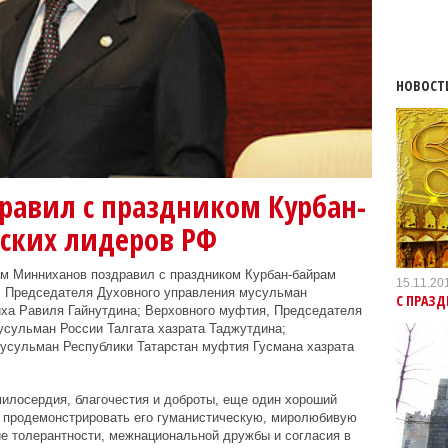
НОВОСТ
равил с праздником Курбан-
ских лидеров РФ
ам Минниханов поздравил с праздником Курбан-байрам
15.11.20
, Председателя Духовного управления мусульман
С ПРАЗД
йха Равиля Гайнутдина; Верховного муфтия, Председателя
усульман России Талгата хазрата Таджутдина;
усульман Республики Татарстан муфтия Гусмана хазрата
илосердия, благочестия и доброты, еще один хороший
, продемонстрировать его гуманистическую, миролюбивую
ие толерантности, межнациональной дружбы и согласия в