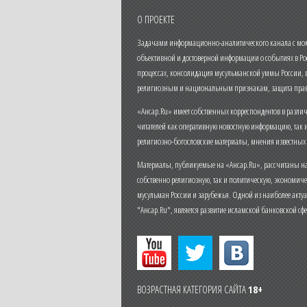
О ПРОЕКТЕ
Задачами информационно-аналитического канала с моме
объективной и достоверной информации о событиях в Ро
процессах, консолидация мусульманской уммы России,
религиозным и национальным признакам, защита прав
«Ансар.Ru» имеет собственных корреспондентов в разли
читателей как оперативную новостную информацию, так 
религиозно-богословские материалы, мнения известных
Материалы, публикуемые на «Ансар.Ru», рассчитаны на
собственно религиозную, так и политическую, экономич
мусульман России и зарубежья. Одной из наиболее актуа
"Ансар.Ru", является развитие исламской банковской сф
ВОЗРАСТНАЯ КАТЕГОРИЯ САЙТА
18+