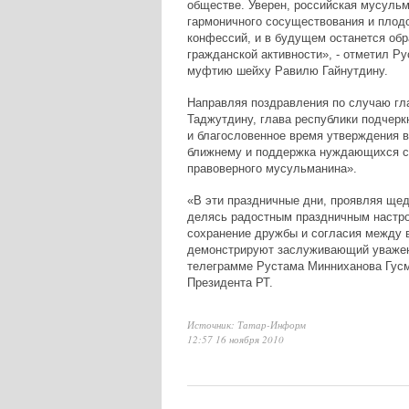
обществе. Уверен, российская мусуль
гармоничного сосуществования и плодо
конфессий, и в будущем останется обр
гражданской активности», - отметил Р
муфтию шейху Равилю Гайнутдину.
Направляя поздравления по случаю гла
Таджутдину, глава республики подчерк
и благословенное время утверждения в
ближнему и поддержка нуждающихся с
правоверного мусульманина».
«В эти праздничные дни, проявляя ще
делясь радостным праздничным настро
сохранение дружбы и согласия между 
демонстрируют заслуживающий уважени
телеграмме Рустама Минниханова Гусм
Президента РТ.
Источник: Татар-Информ
12:57 16 ноября 2010