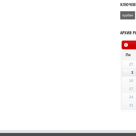
КЛЮЧЕВ
курбан
АРХИВ Р
Пн
27
3
10
17
24
31