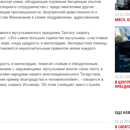
манская умма, обладающая огромным бесценным опытом
творного сотрудничества с представителями других
азцом просвещенности, безупречной нравственности и
14.11.20
устам Минниханов в своем поздравлении, адресованном
МЯСО, К
вного мусульманского праздника Талгату хазрату
нул: «Это самое большое торжество мусульман, счастливое
 вере, когда щедрость и милосердие, бескорыстная помощь
тановятся неукоснительным правилом жизни каждого
дрость и милосердие, помогая слабым и обездоленным,
ением с окружающими, мусульмане вносят свою лепту в
всеми народами нашего многонационального Татарстана,
12.11.20
я пример благородства и человеколюбия», - говорится в
В ЦЕНТР
ану хазрату Исхакову. Об этом сообщает пресс-служба
ПРАЗДН
ЕЩЕ НОВ
11.11.20
В САРАТ