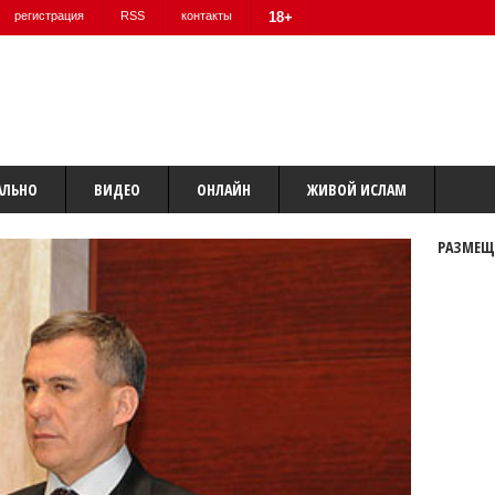
регистрация
RSS
контакты
18+
АЛЬНО
ВИДЕО
ОНЛАЙН
ЖИВОЙ ИСЛАМ
РАЗМЕЩ