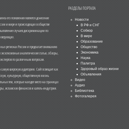
РАЗДЕЛЫ ПОРТАЛА
нта его появления является донесение
Новости
ссии и мире и происходящих в обществе
В РФ и СНГ
 выявление случаев дискриминации по
Собкор
В мире
 верующих.
Образование
чных регионах России и предлагает вниманию
Общество
и эксклюзивные аналитические статьи, обзоры,
Экономика
Наука
 экспертов по различным вопросам.
Палитра
 самую широкую аудиторию. Сайт освещает как
Здоровый образ жизни
Объявления
ескую, культурную, общественную жизнь
Видео
льных тем, которые находят место на страницах
Аудио
еры, исламских финансов и халяль-индустрии.
Библиотека
Фотогалерея