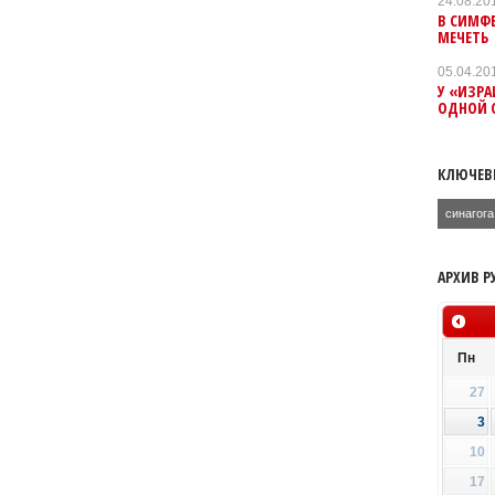
24.08.20
В СИМФ
МЕЧЕТЬ
05.04.20
У «ИЗРА
ОДНОЙ С
КЛЮЧЕВ
синагога
АРХИВ Р
Пн
27
3
10
17