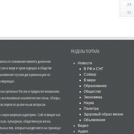
24
31
РАЗДЕЛЫ ПОРТАЛА
нта его появления является донесение
Новости
ссии и мире и происходящих в обществе
В РФ и СНГ
 выявление случаев дискриминации по
Собкор
В мире
 верующих.
Образование
чных регионах России и предлагает вниманию
Общество
и эксклюзивные аналитические статьи, обзоры,
Экономика
Наука
 экспертов по различным вопросам.
Палитра
 самую широкую аудиторию. Сайт освещает как
Здоровый образ жизни
Объявления
ескую, культурную, общественную жизнь
Видео
льных тем, которые находят место на страницах
Аудио