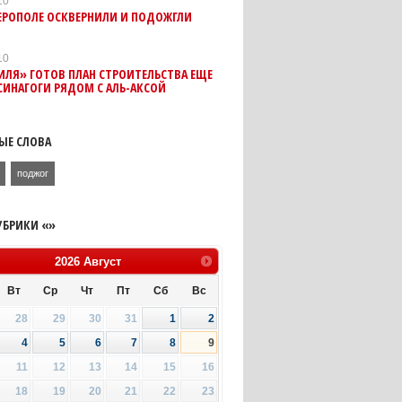
10
ЕРОПОЛЕ ОСКВЕРНИЛИ И ПОДОЖГЛИ
10
ИЛЯ» ГОТОВ ПЛАН СТРОИТЕЛЬСТВА ЕЩЕ
ИНАГОГИ РЯДОМ С АЛЬ-АКСОЙ
ЫЕ СЛОВА
поджог
УБРИКИ «»
2026
Август
Вт
Ср
Чт
Пт
Сб
Вс
28
29
30
31
1
2
4
5
6
7
8
9
11
12
13
14
15
16
18
19
20
21
22
23