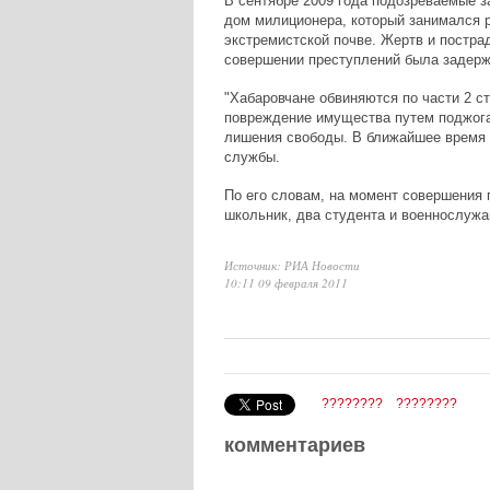
В сентябре 2009 года подозреваемые з
дом милиционера, который занимался 
экстремистской почве. Жертв и постра
совершении преступлений была задерж
"Хабаровчане обвиняются по части 2 с
повреждение имущества путем поджога)
лишения свободы. В ближайшее время д
службы.
По его словам, на момент совершения 
школьник, два студента и военнослужа
Источник: РИА Новости
10:11 09 февраля 2011
????????
????????
комментариев