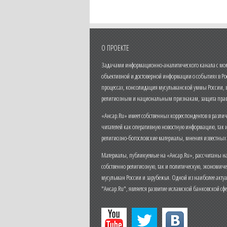
О ПРОЕКТЕ
Задачами информационно-аналитического канала с моме
объективной и достоверной информации о событиях в Ро
процессах, консолидация мусульманской уммы России,
религиозным и национальным признакам, защита прав
«Ансар.Ru» имеет собственных корреспондентов в разли
читателей как оперативную новостную информацию, так 
религиозно-богословские материалы, мнения известных
Материалы, публикуемые на «Ансар.Ru», рассчитаны на
собственно религиозную, так и политическую, экономич
мусульман России и зарубежья. Одной из наиболее актуа
"Ансар.Ru", является развитие исламской банковской сф