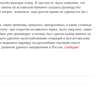
пособствующие этому. В частности, было отмечено, что
и закона об исламском банкинге сыграло руководство
о вопрос, возможно, еще долгое время не сдвинулся бы с
м, какие проблемы пришлось преодолевать и какие сложные
ляль" при открытии исламского банка, было озвучено, какие
банк уже производит и почему был сделан выбор именно на
было уделено налогообложению операций и бухгалтерскому
ли выразили надежду на дальнейшее изучение опыта
х развития данного направления в России,
сообщает