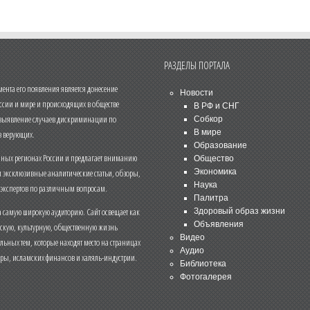
РАЗДЕЛЫ ПОРТАЛА
нта его появления является донесение
Новости
ссии и мире и происходящих в обществе
В РФ и СНГ
 выявление случаев дискриминации по
Собкор
В мире
 верующих.
Образование
чных регионах России и предлагает вниманию
Общество
и эксклюзивные аналитические статьи, обзоры,
Экономика
Наука
 экспертов по различным вопросам.
Палитра
 самую широкую аудиторию. Сайт освещает как
Здоровый образ жизни
Объявления
ескую, культурную, общественную жизнь
Видео
льных тем, которые находят место на страницах
Аудио
еры, исламских финансов и халяль-индустрии.
Библиотека
Фотогалерея