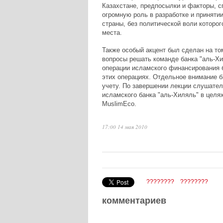
Казахстане, предпосылки и факторы, с
огромную роль в разработке и приняти
страны, без политической воли которог
места.
Также особый акцент был сделан на то
вопросы решать команде банка "аль-Хи
операции исламского финансирования 
этих операциях. Отдельное внимание 
учету. По завершении лекции слушате
исламского банка "аль-Хиляль" в целя
MuslimEco.
17:00 14 мая 2010
????????
????????
комментариев