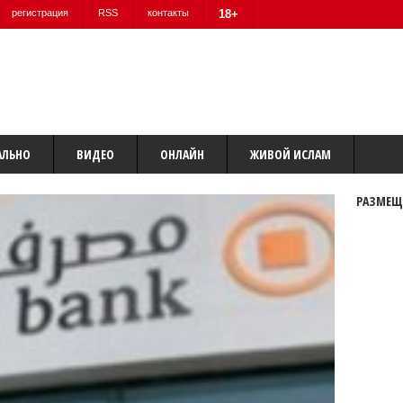
регистрация
RSS
контакты
18+
АЛЬНО
ВИДЕО
ОНЛАЙН
ЖИВОЙ ИСЛАМ
РАЗМЕЩ