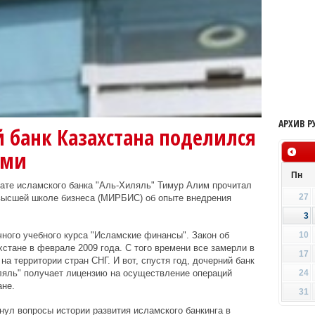
АРХИВ Р
 банк Казахстана поделился
ами
Пн
мате исламского банка "Аль-Хиляль" Тимур Алим прочитал
27
высшей школе бизнеса (МИРБИС) об опыте внедрения
3
10
чного учебного курса "Исламские финансы". Закон об
стане в феврале 2009 года. С того времени все замерли в
17
а территории стран СНГ. И вот, спустя год, дочерний банк
24
ляль" получает лицензию на осуществление операций
ане.
31
нул вопросы истории развития исламского банкинга в