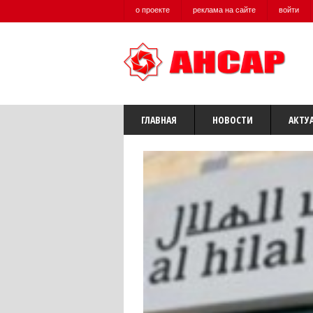
о проекте
реклама на сайте
войти
ГЛАВНАЯ
НОВОСТИ
АКТУ