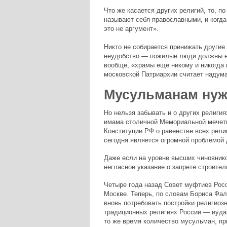
Что же касается других религий, то, п
называют себя православными, и когд
это не аргумент».
Никто не собирается принижать другие
неудобство — пожилые люди должны ех
вообще, «храмы еще никому и никогда 
московской Патриархии считает надума
Мусульманам нуж
Но нельзя забывать и о других религи
имама столичной Мемориальной мечет
Конституции РФ о равенстве всех рели
сегодня является огромной проблемой 
Даже если на уровне высших чиновнико
негласное указание о запрете строител
Четыре года назад Совет муфтиев Росс
Москве. Теперь, по словам Бориса Фа
вновь потребовать постройки религиоз
традиционных религиях России — иудаиз
то же время количество мусульман, п