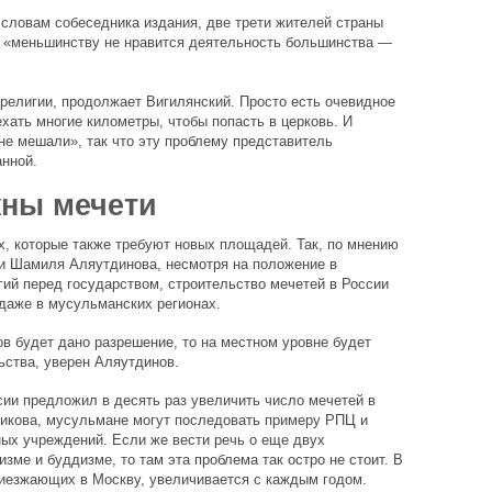
о словам собеседника издания, две трети жителей страны
а «меньшинству не нравится деятельность большинства —
 религии, продолжает Вигилянский. Просто есть очевидное
ать многие километры, чтобы попасть в церковь. И
не мешали», так что эту проблему представитель
нной.
ны мечети
ях, которые также требуют новых площадей. Так, по мнению
и Шамиля Аляутдинова, несмотря на положение в
гий перед государством, строительство мечетей в России
даже в мусульманских регионах.
в будет дано разрешение, то на местном уровне будет
ьства, уверен Аляутдинов.
ии предложил в десять раз увеличить число мечетей в
ликова, мусульмане могут последовать примеру РПЦ и
ных учреждений. Если же вести речь о еще двух
ме и буддизме, то там эта проблема так остро не стоит. В
риезжающих в Москву, увеличивается с каждым годом.