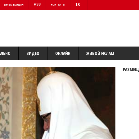
регистрация
RSS
контакты
18+
АЛЬНО
ВИДЕО
ОНЛАЙН
ЖИВОЙ ИСЛАМ
РАЗМЕЩ