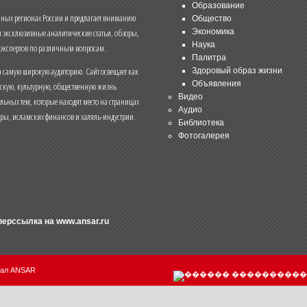
Образование
чных регионах России и предлагает вниманию
Общество
и эксклюзивные аналитические статьи, обзоры,
Экономика
Наука
 экспертов по различным вопросам.
Палитра
 самую широкую аудиторию. Сайт освещает как
Здоровый образ жизни
Объявления
ескую, культурную, общественную жизнь
Видео
льных тем, которые находят место на страницах
Аудио
еры, исламских финансов и халяль-индустрии.
Библиотека
Фотогалерея
иперссылка на
www.ansar.ru
нал ANSAR