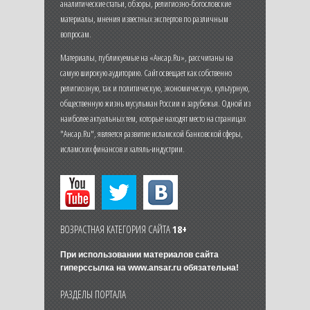
аналитические статьи, обзоры, религиозно-богословские
материалы, мнения известных экспертов по различным
вопросам.
Материалы, публикуемые на «Ансар.Ru», рассчитаны на
самую широкую аудиторию. Сайт освещает как собственно
религиозную, так и политическую, экономическую, культурную,
общественную жизнь мусульман России и зарубежья. Одной из
наиболее актуальных тем, которые находят место на страницах
"Ансар.Ru", является развитие исламской банковской сферы,
исламских финансов и халяль-индустрии.
ВОЗРАСТНАЯ КАТЕГОРИЯ САЙТА
18+
При использовании материалов сайта
гиперссылка на
www.ansar.ru
обязательна!
РАЗДЕЛЫ ПОРТАЛА