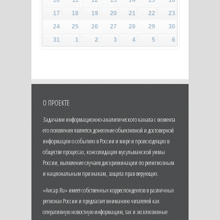
17
18
19
20
21
22
23
24
25
26
27
28
29
30
31
1
2
3
4
5
6
О ПРОЕКТЕ
Задачами информационно-аналитического канала с момента
его появления является донесение объективной и достоверной
информации о событиях в России и мире и происходящих в
обществе процессах, консолидация мусульманской уммы
России, выявление случаев дискриминации по религиозным
и национальным признакам, защита прав верующих.
«Ансар.Ru» имеет собственных корреспондентов в различных
регионах России и предлагает вниманию читателей как
оперативную новостную информацию, так и эксклюзивные