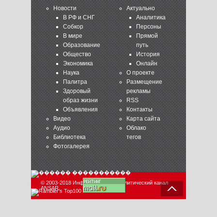
Новости
Актуально
В РФ и СНГ
Аналитика
Собкор
Персоны
В мире
Прямой
Образование
путь
Общество
История
Экономика
Онлайн
Наука
О проекте
Палитра
Размещение
Здоровый
рекламы
образ жизни
RSS
Объявления
Контакты
Видео
Карта сайта
Аудио
Облако
Библиотека
тегов
Фотогалерея
© 2003-2018 Информационно-аналитический канал
ANSAR