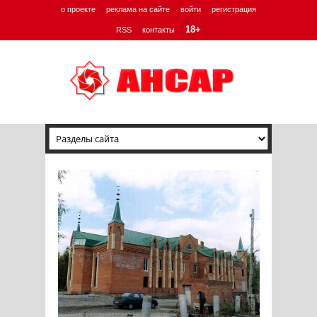
о проекте
реклама на сайте
войти
регистрация
18+
RSS
контакты