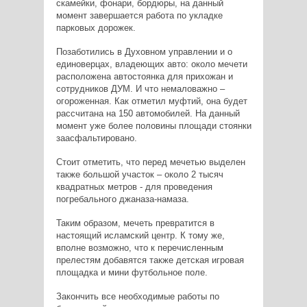
скамейки, фонари, бордюры, на данный
момент завершается работа по укладке
парковых дорожек.
Позаботились в Духовном управлении и о
единоверцах, владеющих авто: около мечети
расположена автостоянка для прихожан и
сотрудников ДУМ. И что немаловажно –
огороженная. Как отметил муфтий, она будет
рассчитана на 150 автомобилей. На данный
момент уже более половины площади стоянки
заасфальтировано.
Стоит отметить, что перед мечетью выделен
также большой участок – около 2 тысяч
квадратных метров - для проведения
погребального джаназа-намаза.
Таким образом, мечеть превратится в
настоящий исламский центр. К тому же,
вполне возможно, что к перечисленным
прелестям добавятся также детская игровая
площадка и мини футбольное поле.
Закончить все необходимые работы по