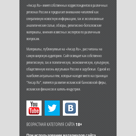
«Ансар.Ru» имеет собственных корреспондентов в различных
регионах России и предлагает вниманию читателей как
оперативную новостную информацию, так и эксклюзивные
аналитические статьи, обзоры, религиозно-богословские
материалы, мнения известных экспертов по различным
вопросам.
Материалы, публикуемые на «Ансар.Ru», рассчитаны на
самую широкую аудиторию. Сайт освещает как собственно
религиозную, так и политическую, экономическую, культурную,
общественную жизнь мусульман России и зарубежья. Одной из
наиболее актуальных тем, которые находят место на страницах
"Ансар.Ru", является развитие исламской банковской сферы,
исламских финансов и халяль-индустрии.
ВОЗРАСТНАЯ КАТЕГОРИЯ САЙТА
18+
При использовании материалов сайта