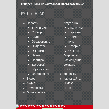
гиперссылка на
www.ansar.ru
обязательна!
РАЗДЕЛЫ ПОРТАЛА
Новости
Актуально
В РФ и СНГ
Аналитика
Собкор
Персоны
В мире
Прямой
Образование
путь
Общество
История
Экономика
Онлайн
Наука
О проекте
Палитра
Размещение
Здоровый
рекламы
образ жизни
RSS
Объявления
Контакты
Видео
Карта сайта
Аудио
Облако
Библиотека
тегов
Фотогалерея