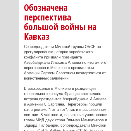
Обозначена
перспектива
большой войны на
Кавказ
Сопредседатели Минской группы ОБСЕ по
урегулированию нагорно-карабахского
конфликта призвали президента
Азербайджана Ильхама Алиева по итогам его
переговоров в Мюнхене с президентом
Армении Сержем Саргсяном воздержаться от
воинственных заявлений.
В воскресенье в Мюнхене в резиденции
генерального консула Франции состоялась
встреча президентов Азербайджана И.Алиева
и Армении С.Саргсяна. Переговоры прошли
как в режиме "тет-а-тет", так и в расширенном
составе. В частности, во встрече участвовали
главы МИД двух стран Эльмар Мамедъяров и
Эдвард Налбандян, сопредседатели Минской
группы ОБСЕ Роберт Братке (США), Бернар