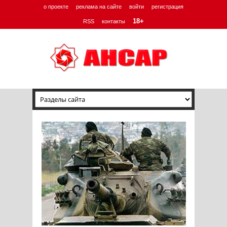
о проекте
реклама на сайте
войти
регистрация
18+
RSS
контакты