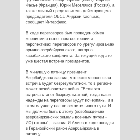
Фасье (Франция), Юрий Мерзляков (Россия), а
также личный представитель действующего
председателя ОБСЕ Анджей Каспшик,
сообщает Интерфакс.
В ходе переговоров был проведен обмен
мнениями о нынешнем состоянии и
перспективах переговоров по урегулированию
армяно-азербайджанского, нагорно-
карабахского конфликта. За текущий год это
уже шестая встреча президентов.
В минувшую пятницу президент
Азербайджана заявил, что если мюнхенская
встреча будет безрезультатной, то в регионе
может возобновиться война. "Если эта
встреча станет безрезультатной, тогда наши
надежды на переговоры будут исчерпаны, и в
этом случае у нас не остается иного пути. И
мы должны быть к этому (освобождению
азербайджанских земель военным путем -
ИФ) готовы", - заявил И.Алиев в ходе поездки
в Геранбойский район Азербайджана в
пятницу.