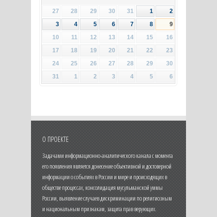
27
28
29
30
31
1
2
3
4
5
6
7
8
9
10
11
12
13
14
15
16
17
18
19
20
21
22
23
24
25
26
27
28
29
30
31
1
2
3
4
5
6
О ПРОЕКТЕ
Задачами информационно-аналитического канала с момента
его появления является донесение объективной и достоверной
информации о событиях в России и мире и происходящих в
обществе процессах, консолидация мусульманской уммы
России, выявление случаев дискриминации по религиозным
и национальным признакам, защита прав верующих.