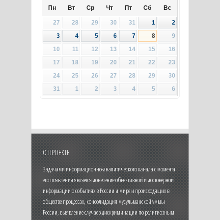
Пн
Вт
Ср
Чт
Пт
Сб
Вс
27
28
29
30
31
1
2
3
4
5
6
7
8
9
10
11
12
13
14
15
16
17
18
19
20
21
22
23
24
25
26
27
28
29
30
31
1
2
3
4
5
6
О ПРОЕКТЕ
Задачами информационно-аналитического канала с момента
его появления является донесение объективной и достоверной
информации о событиях в России и мире и происходящих в
обществе процессах, консолидация мусульманской уммы
России, выявление случаев дискриминации по религиозным