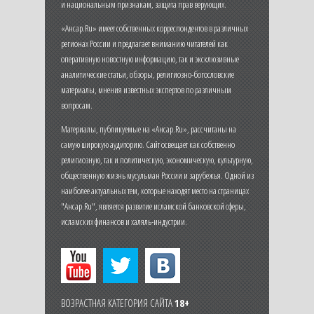
и национальным признакам, защита прав верующих.
«Ансар.Ru» имеет собственных корреспондентов в различных
регионах России и предлагает вниманию читателей как
оперативную новостную информацию, так и эксклюзивные
аналитические статьи, обзоры, религиозно-богословские
материалы, мнения известных экспертов по различным
вопросам.
Материалы, публикуемые на «Ансар.Ru», рассчитаны на
самую широкую аудиторию. Сайт освещает как собственно
религиозную, так и политическую, экономическую, культурную,
общественную жизнь мусульман России и зарубежья. Одной из
наиболее актуальных тем, которые находят место на страницах
"Ансар.Ru", является развитие исламской банковской сферы,
исламских финансов и халяль-индустрии.
ВОЗРАСТНАЯ КАТЕГОРИЯ САЙТА
18+