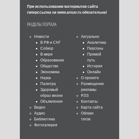
При использовании материалов сайта
гиперссылка на
www.ansar.ru
обязательна!
РАЗДЕЛЫ ПОРТАЛА
Новости
Актуально
В РФ и СНГ
Аналитика
Собкор
Персоны
В мире
Прямой
Образование
путь
Общество
История
Экономика
Онлайн
Наука
О проекте
Палитра
Размещение
Здоровый
рекламы
образ жизни
RSS
Объявления
Контакты
Видео
Карта сайта
Аудио
Облако
Библиотека
тегов
Фотогалерея