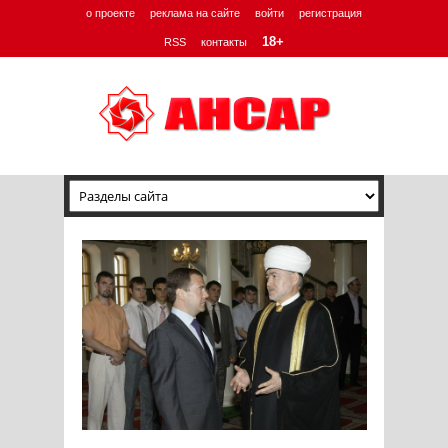
о проекте
реклама на сайте
войти
регистрация
18+
RSS
контакты