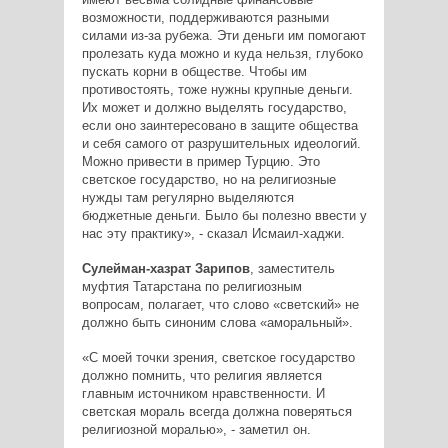
возможности, поддерживаются разными
силами из-за рубежа. Эти деньги им помогают
пролезать куда можно и куда нельзя, глубоко
пускать корни в обществе. Чтобы им
противостоять, тоже нужны крупные деньги.
Их может и должно выделять государство,
если оно заинтересовано в защите общества
и себя самого от разрушительных идеологий.
Можно привести в пример Турцию. Это
светское государство, но на религиозные
нужды там регулярно выделяются
бюджетные деньги. Было бы полезно ввести у
нас эту практику», - сказал Исмаил-хаджи.
Сулейман-хазрат Зарипов
, заместитель
муфтия Татарстана по религиозным
вопросам, полагает, что слово «светский» не
должно быть синоним слова «аморальный».
«С моей точки зрения, светское государство
должно помнить, что религия является
главным источником нравственности. И
светская мораль всегда должна поверяться
религиозной моралью», - заметил он.