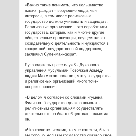
«Важно также понимать, что большинство
наших граждан – верующие люди, чьи
интересы, в том числе религиозные,
государство должно учитывать и защищать.
Религиозные организации – это соработники
государства, которые, как и многие другие
общественные организации, осуществляют
созидательную деятельность и нуждаются в
конкретной государственной поддержке», -
заключил Сулейман-хазрат.
Руководитель пресс-службы Духовного
управления мусульман Поволжья
Ахмед-
хаджи Махметов
полагает, что у государства
и религиозных организаций много точек
соприкосновения.
«В целом я согласен со словами игумена
Филиппа. Государство должно помогать
религиозным организациям осуществлять
деятельность на благо общества», - заметил
он.
«Что касается ислама, то мне кажется, было
бы хорошо, если бы государство оказало свое