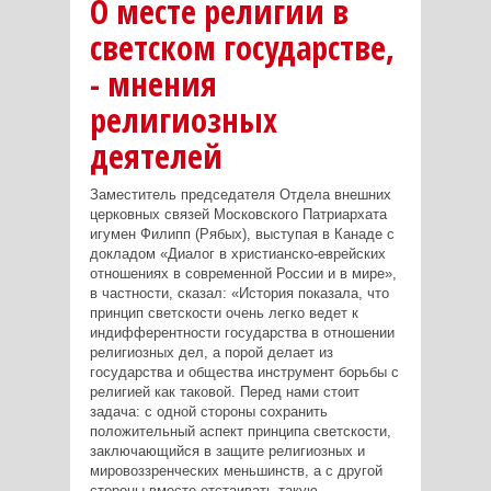
О месте религии в
светском государстве,
- мнения
религиозных
деятелей
Заместитель председателя Отдела внешних
церковных связей Московского Патриархата
игумен Филипп (Рябых), выступая в Канаде с
докладом «Диалог в христианско-еврейских
отношениях в современной России и в мире»,
в частности, сказал: «История показала, что
принцип светскости очень легко ведет к
индифферентности государства в отношении
религиозных дел, а порой делает из
государства и общества инструмент борьбы с
религией как таковой. Перед нами стоит
задача: с одной стороны сохранить
положительный аспект принципа светскости,
заключающийся в защите религиозных и
мировоззренческих меньшинств, а с другой
стороны вместе отстаивать такую