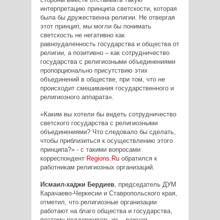
интерпретацию принципа светскости, которая
была бы дружественна религии. Не отвергая
этот принцип, мы могли бы понимать
светскость не негативно как
равноудаленность государства и общества от
религии, а позитивно – как сотрудничество
государства с религиозными объединениями
пропорционально присутствию этих
объединений в обществе, при том, что не
происходит смешивания государственного и
религиозного аппарата».
«Каким вы хотели бы видеть сотрудничество
светского государства с религиозными
объединениями? Что следовало бы сделать,
чтобы приблизиться к осуществлению этого
принципа?» - с такими вопросами
корреспондент
Regions.Ru
обратился к
работникам религиозных организаций.
Исмаил-хаджи Бердиев
, председатель ДУМ
Карачаево-Черкесии и Ставропольского края,
отметил, что религиозные организации
работают на благо общества и государства,
поэтому поддерживать их – важная