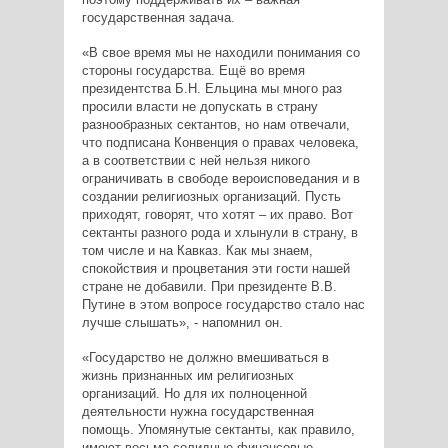
государственная задача.
«В свое время мы не находили понимания со
стороны государства. Ещё во время
президентства Б.Н. Ельцина мы много раз
просили власти не допускать в страну
разнообразных сектантов, но нам отвечали,
что подписана Конвенция о правах человека,
а в соответствии с ней нельзя никого
ограничивать в свободе вероисповедания и в
создании религиозных организаций. Пусть
приходят, говорят, что хотят – их право. Вот
сектанты разного рода и хлынули в страну, в
том числе и на Кавказ. Как мы знаем,
спокойствия и процветания эти гости нашей
стране не добавили. При президенте В.В.
Путине в этом вопросе государство стало нас
лучше слышать», - напомнил он.
«Государство не должно вмешиваться в
жизнь признанных им религиозных
организаций. Но для их полноценной
деятельности нужна государственная
помощь. Упомянутые сектанты, как правило,
имеют весьма солидные финансовые