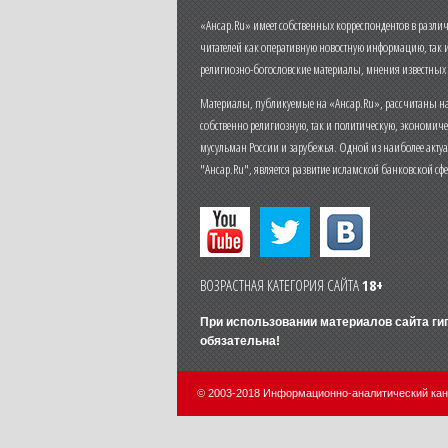
«Ансар.Ru» имеет собственных корреспондентов в разли
читателей как оперативную новостную информацию, так 
религиозно-богословские материалы, мнения известных
Материалы, публикуемые на «Ансар.Ru», рассчитаны на
собственно религиозную, так и политическую, экономич
мусульман России и зарубежья. Одной из наиболее актуа
"Ансар.Ru", является развитие исламской банковской сф
ВОЗРАСТНАЯ КАТЕГОРИЯ САЙТА
18+
При использовании материалов сайта г
обязательна!
© 2003-2018 Информационно-аналитический ка