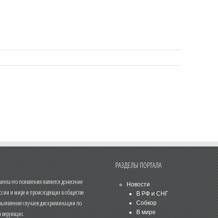
РАЗДЕЛЫ ПОРТАЛА
нта его появления является донесение
Новости
ссии и мире и происходящих в обществе
В РФ и СНГ
 выявление случаев дискриминации по
Собкор
В мире
 верующих.