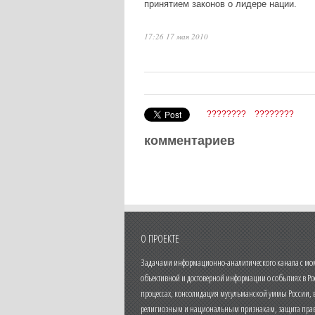
принятием законов о лидере нации.
17:26 17 мая 2010
????????
????????
комментариев
О ПРОЕКТЕ
Задачами информационно-аналитического канала с моме
объективной и достоверной информации о событиях в Ро
процессах, консолидация мусульманской уммы России,
религиозным и национальным признакам, защита прав