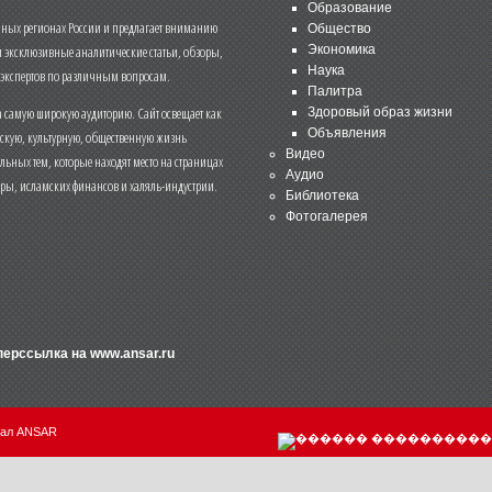
Образование
чных регионах России и предлагает вниманию
Общество
и эксклюзивные аналитические статьи, обзоры,
Экономика
Наука
 экспертов по различным вопросам.
Палитра
 самую широкую аудиторию. Сайт освещает как
Здоровый образ жизни
Объявления
ескую, культурную, общественную жизнь
Видео
льных тем, которые находят место на страницах
Аудио
еры, исламских финансов и халяль-индустрии.
Библиотека
Фотогалерея
иперссылка на
www.ansar.ru
нал ANSAR