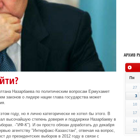
АРХИВ Р
уйти?
Пн
27
ултана Назарбаева по политическим вопросам Ермухамет
3
ием законов о лидере нации глава государства может
ия.
10
17
этом году, но я лично категорически не хотел бы этого. В
азал высочайшую степень доверия и поддержки Назарбаеву в
24
ыборах. -"ИФ-К"). И он просто обязан доработать до декабря
31
тервью агентству "Интерфакс-Казахстан", отвечая на вопрос,
ст до президентских выборов в 2012 году в связи с