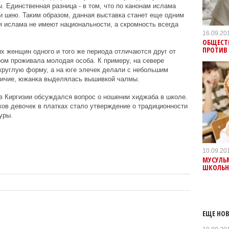
. Единственная разница - в том, что по канонам ислама
и шею. Таким образом, данная выставка станет еще одним
я ислама не имеют национальности, а скромность всегда
16.09.20
ОБЩЕСТ
ПРОТИВ 
их женщин одного и того же периода отличаются друг от
ором проживала молодая особа. К примеру, на севере
круглую форму, а на юге элечек делали с небольшим
тличие, южанка выделялась вышивкой чалмы.
 в Киргизии обсуждался вопрос о ношении хиджаба в школе.
ов девочек в платках стало утверждение о традиционности
уры.
10.09.20
МУСУЛЬМ
ШКОЛЬН
ЕЩЕ НОВ