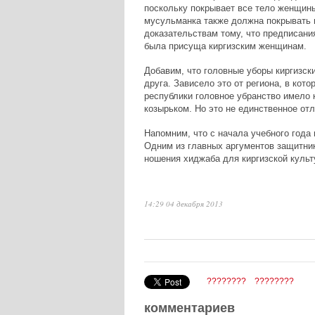
поскольку покрывает все тело женщины
мусульманка также должна покрывать 
доказательствам тому, что предписани
была присуща киргизским женщинам.
Добавим, что головные уборы киргизск
друга. Зависело это от региона, в кот
республики головное убранство имело 
козырьком. Но это не единственное о
Напомним, что с начала учебного года
Одним из главных аргументов защитник
ношения хиджаба для киргизской культ
14:29 04 декабря 2013
????????
????????
комментариев