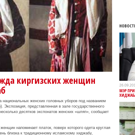
НОВОСТ
жда киргизских женщин
26.09.20
аб
МЭР ПРИ
ХИДЖАБ
а национальных женских головных уборов под названием
а
). Экспозиция, представленная в зале государственного
 несколько десятков экспонатов женских «шляп», сообщает
 женщин напоминает платок, поверх которого одета круглая
чень близка к традиционному исламскому хиджабу,