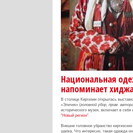
Национальная оде
напоминает хидж
В столице Киргизии открылась выставк
«Элечек» (
головной убор, прим. автор
исторического музея, включает в себя
"Новый регион"
.
Внешне головное убранство киргизских
шапка.
Что интересно, такая одежда о