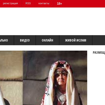
регистрация
RSS
контакты
18+
АЛЬНО
ВИДЕО
ОНЛАЙН
ЖИВОЙ ИСЛАМ
РАЗМЕЩ