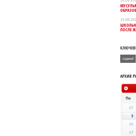
10.09.20
МУСУЛЬ
ОБРАЗО
15.08.20
ШКОЛЬН
ПОСЛЕ 
КЛЮЧЕВ
хиджаб
АРХИВ Р
Пн
27
3
10
17