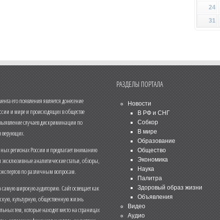
24
31
РАЗДЕЛЫ ПОРТАЛА
нта его появления является донесение
Новости
ссии и мире и происходящих в обществе
В РФ и СНГ
 выявление случаев дискриминации по
Собкор
В мире
 верующих.
Образование
чных регионах России и предлагает вниманию
Общество
и эксклюзивные аналитические статьи, обзоры,
Экономика
Наука
 экспертов по различным вопросам.
Палитра
 самую широкую аудиторию. Сайт освещает как
Здоровый образ жизни
Объявления
ескую, культурную, общественную жизнь
Видео
льных тем, которые находят место на страницах
Аудио