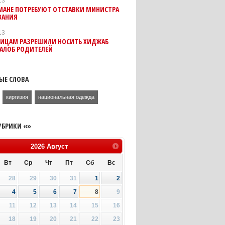
13
МАНЕ ПОТРЕБУЮТ ОТСТАВКИ МИНИСТРА
ВАНИЯ
13
ИЦАМ РАЗРЕШИЛИ НОСИТЬ ХИДЖАБ
ЖАЛОБ РОДИТЕЛЕЙ
ЫЕ СЛОВА
киргизия
национальная одежда
УБРИКИ «»
2026
Август
Вт
Ср
Чт
Пт
Сб
Вс
28
29
30
31
1
2
4
5
6
7
8
9
11
12
13
14
15
16
18
19
20
21
22
23