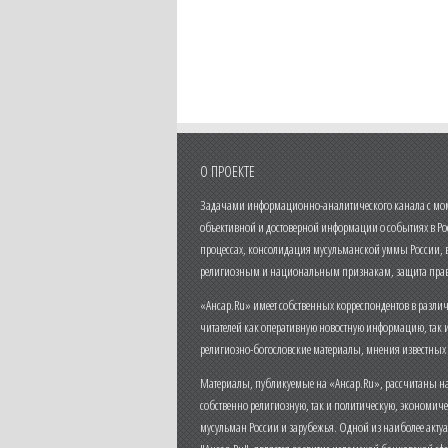
О ПРОЕКТЕ
Задачами информационно-аналитического канала с моме
объективной и достоверной информации о событиях в Ро
процессах, консолидация мусульманской уммы России,
религиозным и национальным признакам, защита прав
«Ансар.Ru» имеет собственных корреспондентов в разли
читателей как оперативную новостную информацию, так 
религиозно-богословские материалы, мнения известных
Материалы, публикуемые на «Ансар.Ru», рассчитаны на
собственно религиозную, так и политическую, экономич
мусульман России и зарубежья. Одной из наиболее актуа