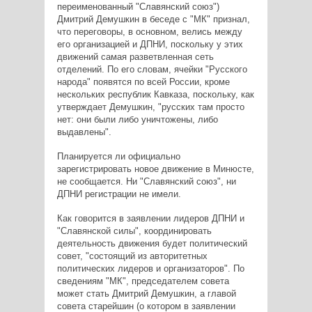
переименованный "Славянский союз")
Дмитрий Демушкин в беседе с "МК" признал,
что переговоры, в основном, велись между
его организацией и ДПНИ, поскольку у этих
движений самая разветвленная сеть
отделений. По его словам, ячейки "Русского
народа" появятся по всей России, кроме
нескольких республик Кавказа, поскольку, как
утверждает Демушкин, "русских там просто
нет: они были либо уничтожены, либо
выдавлены".
Планируется ли официально
зарегистрировать новое движение в Минюсте,
не сообщается. Ни "Славянский союз", ни
ДПНИ регистрации не имели.
Как говорится в заявлении лидеров ДПНИ и
"Славянской силы", координировать
деятельность движения будет политический
совет, "состоящий из авторитетных
политических лидеров и организаторов". По
сведениям "МК", председателем совета
может стать Дмитрий Демушкин, а главой
совета старейшин (о котором в заявлении