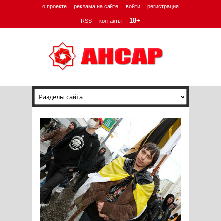
о проекте
реклама на сайте
войти
регистрация
18+
RSS
контакты