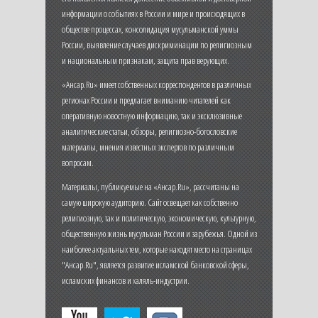
информации о событиях в России и мире и происходящих в
обществе процессах, консолидация мусульманской уммы
России, выявление случаев дискриминации по религиозным
и национальным признакам, защита прав верующих.
«Ансар.Ru» имеет собственных корреспондентов в различных
регионах России и предлагает вниманию читателей как
оперативную новостную информацию, так и эксклюзивные
аналитические статьи, обзоры, религиозно-богословские
материалы, мнения известных экспертов по различным
вопросам.
Материалы, публикуемые на «Ансар.Ru», рассчитаны на
самую широкую аудиторию. Сайт освещает как собственно
религиозную, так и политическую, экономическую, культурную,
общественную жизнь мусульман России и зарубежья. Одной из
наиболее актуальных тем, которые находят место на страницах
"Ансар.Ru", является развитие исламской банковской сферы,
исламских финансов и халяль-индустрии.