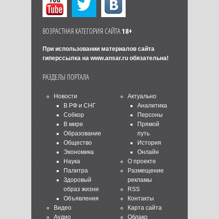
ВОЗРАСТНАЯ КАТЕГОРИЯ САЙТА
18+
При использовании материалов сайта
гиперссылка на
www.ansar.ru
обязательна!
РАЗДЕЛЫ ПОРТАЛА
Новости
Актуально
В РФ и СНГ
Аналитика
Собкор
Персоны
В мире
Прямой
Образование
путь
Общество
История
Экономика
Онлайн
Наука
О проекте
Палитра
Размещение
Здоровый
рекламы
образ жизни
RSS
Объявления
Контакты
Видео
Карта сайта
Аудио
Облако