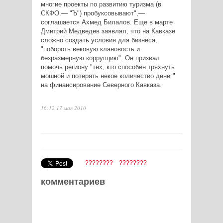
многие проекты по развитию туризма (в
СКФО.— "Ъ") пробуксовывают",—
соглашается Ахмед Билалов. Еще в марте
Дмитрий Медведев заявлял, что на Кавказе
сложно создать условия для бизнеса,
"побороть вековую клановость и
безразмерную коррупцию". Он призвал
помочь региону "тех, кто способен тряхнуть
мошной и потерять некое количество денег"
на финансирование Северного Кавказа.
16:12 17 мая 2010
????????
????????
комментариев