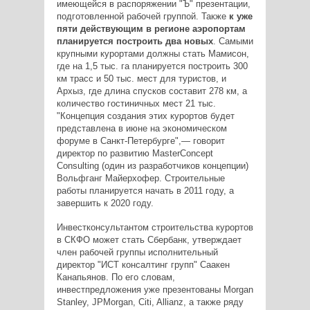
имеющейся в распоряжении "Ъ" презентации,
подготовленной рабочей группой. Также
к уже
пяти действующим в регионе аэропортам
планируется построить два новых
. Самыми
крупными курортами должны стать Мамисон,
где на 1,5 тыс. га планируется построить 300
км трасс и 50 тыс. мест для туристов, и
Архыз, где длина спусков составит 278 км, а
количество гостиничных мест 21 тыс.
"Концепция создания этих курортов будет
представлена в июне на экономическом
форуме в Санкт-Петербурге",— говорит
директор по развитию MasterConcept
Consulting (один из разработчиков концепции)
Вольфганг Майерхофер. Строительные
работы планируется начать в 2011 году, а
завершить к 2020 году.
Инвестконсультантом строительства курортов
в СКФО может стать Сбербанк, утверждает
член рабочей группы исполнительный
директор "ИСТ консалтинг групп" Саакен
Канапьянов. По его словам,
инвестпредложения уже презентованы Morgan
Stanley, JPMorgan, Citi, Allianz, а также ряду