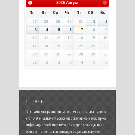
2026
Август
Пн
Вт
Ср
Чт
Пт
Сб
Вс
27
28
29
30
31
1
2
3
4
5
6
7
8
9
10
11
12
13
14
15
16
17
18
19
20
21
22
23
24
25
26
27
28
29
30
31
1
2
3
4
5
6
О ПРОЕКТЕ
Задачами информационно-аналитического канала с момента
его появления является донесение объективной и достоверной
информации о событиях в России и мире и происходящих в
обществе процессах, консолидация мусульманской уммы