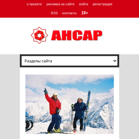
о проекте
реклама на сайте
войти
регистрация
18+
RSS
контакты