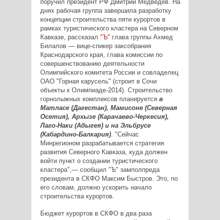
поручил президент РФ Дмитрий Медведев. На
днях рабочая группа завершила разработку
концепции строительства пяти курортов в
рамках туристического кластера на Северном
Кавказе, рассказал
"Ъ"
глава группы Ахмед
Билалов — вице-спикер заксобрания
Краснодарского края, глава комиссии по
совершенствованию деятельности
Олимпийского комитета России и совладелец
ОАО "Горная карусель" (строит в Сочи
объекты к Олимпиаде-2014). Строительство
горнолыжных комплексов планируется
в
Матласе (Дагестан), Мамисоне (Северная
Осетия), Архызе (Карачаево-Черкесия),
Лаго-Наки (Адыгея) и на Эльбрусе
(Кабардино-Балкария)
. "Сейчас
Минрегионом разрабатывается стратегия
развития Северного Кавказа, куда должен
войти пункт о создании туристического
кластера",— сообщил "Ъ" замполпреда
президента в СКФО Максим Быстров. Это, по
его словам, должно ускорить начало
строительства курортов.
Бюджет курортов в СКФО в два раза