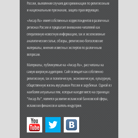
России, выявление случаев дискриминации по религиозным
и национальным признакам, защита прав верующих.
«Ансар.Ru» имеет собственных корреспондентов в различных
регионах России и предлагает вниманию читателей как
оперативную новостную информацию, так и эксклюзивные
аналитические статьи, обзоры, религиозно-богословские
материалы, мнения известных экспертов по различным
вопросам.
Материалы, публикуемые на «Ансар.Ru», рассчитаны на
самую широкую аудиторию. Сайт освещает как собственно
религиозную, так и политическую, экономическую, культурную,
общественную жизнь мусульман России и зарубежья. Одной из
наиболее актуальных тем, которые находят место на страницах
"Ансар.Ru", является развитие исламской банковской сферы,
исламских финансов и халяль-индустрии.