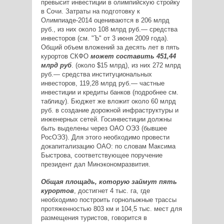
превысит инвестиции в олимпийскую стройку
в Сочи. Затраты на подготовку к
Олимпиаде-2014 оцениваются в 206 млрд
руб., из них около 108 млрд руб.— средства
инвесторов (см. "Ъ" от 3 июня 2009 года).
Общий объем вложений за десять лет в пять
курортов СКФО
может составить 451,44
млрд руб
. (около $15 млрд), из них 272 млрд
руб.— средства институциональных
инвесторов, 119,28 млрд руб.— частные
инвестиции и кредиты банков (подробнее см.
таблицу). Бюджет же вложит около 60 млрд
руб. в создание дорожной инфраструктуры и
инженерных сетей. Госинвестиции должны
быть выделены через ОАО ОЭЗ (бывшее
РосОЭЗ). Для этого необходимо провести
докапитализацию ОАО: по словам Максима
Быстрова, соответствующее поручение
президент дал Минэкономразвития.
Общая площадь, которую займут пять
курортов
, достигнет 4 тыс. га, где
необходимо построить горнолыжные трассы
протяженностью 803 км и 104,5 тыс. мест для
размещения туристов, говорится в