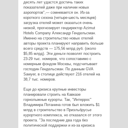
десять лет удастся достичь таких
показателей даже при наличии новых
аэропортов",— сомневается он. Из-за
короткого сезона (четыре-шесть месяцев)
загрузка отелей может оказаться очень
низкой, прогнозирует гендиректор Azimut
Hotels Company Александр Гендельсман.
Именно на строительство новых отелей
авторы проекта планируют направить больше
всего средств — 175,56 млрд руб. (около
$5,85 млрд). Эти деньги позволят построить
23-29 тыс. номеров, что сопоставимо с
номерным фондом Москвы, подсчитывает
господин Гендельсман. По данным GVA
Sawyer, в столице действуют 216 отелей на
38,7 тыс. номеров.
Еще до кризиса крупные инвесторы
планировали строить на Кавказе
горнолыжные курорты. Так, "Интеррос"
Владимира Потанина готов был вложить $1
млрд в строительство в Приэльбрусье
курортного комплекса, но отказался от этого
проекта. "За последние два года без
политической поддержки и из-за кризиса