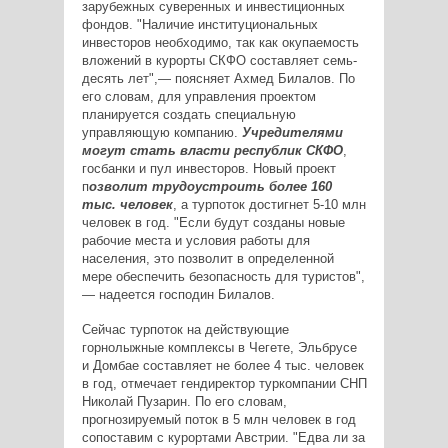
зарубежных суверенных и инвестиционных
фондов. "Наличие институциональных
инвесторов необходимо, так как окупаемость
вложений в курорты СКФО составляет семь-
десять лет",— поясняет Ахмед Билалов. По
его словам, для управления проектом
планируется создать специальную
управляющую компанию.
Учредителями
могут стать власти республик СКФО
,
госбанки и пул инвесторов. Новый проект
п
озволит трудоустроить более 160
тыс. человек
, а турпоток достигнет 5-10 млн
человек в год. "Если будут созданы новые
рабочие места и условия работы для
населения, это позволит в определенной
мере обеспечить безопасность для туристов",
— надеется господин Билалов.
Сейчас турпоток на действующие
горнолыжные комплексы в Чегете, Эльбрусе
и Домбае составляет не более 4 тыс. человек
в год, отмечает гендиректор туркомпании СНП
Николай Пузарин. По его словам,
прогнозируемый поток в 5 млн человек в год
сопоставим с курортами Австрии. "Едва ли за