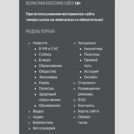
ВОЗРАСТНАЯ КАТЕГОРИЯ САЙТА
18+
При использовании материалов сайта
гиперссылка на
www.ansar.ru
обязательна!
РАЗДЕЛЫ ПОРТАЛА
Новости
Актуально
В РФ и СНГ
Аналитика
Собкор
Персоны
В мире
Прямой
Образование
путь
Общество
История
Экономика
Онлайн
Наука
О проекте
Палитра
Размещение
Здоровый
рекламы
образ жизни
RSS
Объявления
Контакты
Видео
Карта сайта
Аудио
Облако
Библиотека
тегов
Фотогалерея