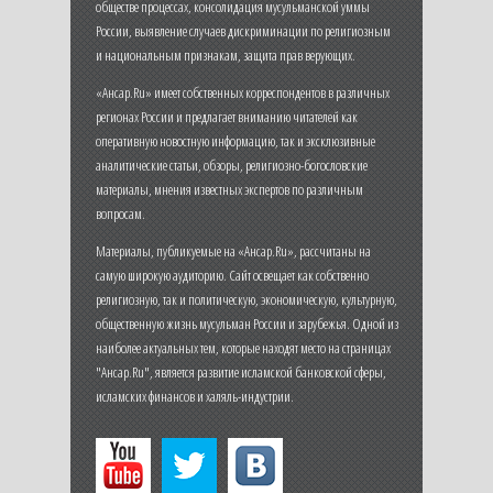
обществе процессах, консолидация мусульманской уммы
России, выявление случаев дискриминации по религиозным
и национальным признакам, защита прав верующих.
«Ансар.Ru» имеет собственных корреспондентов в различных
регионах России и предлагает вниманию читателей как
оперативную новостную информацию, так и эксклюзивные
аналитические статьи, обзоры, религиозно-богословские
материалы, мнения известных экспертов по различным
вопросам.
Материалы, публикуемые на «Ансар.Ru», рассчитаны на
самую широкую аудиторию. Сайт освещает как собственно
религиозную, так и политическую, экономическую, культурную,
общественную жизнь мусульман России и зарубежья. Одной из
наиболее актуальных тем, которые находят место на страницах
"Ансар.Ru", является развитие исламской банковской сферы,
исламских финансов и халяль-индустрии.