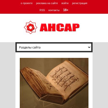
о проекте
реклама на сайте
войти
регистрация
18+
RSS
контакты