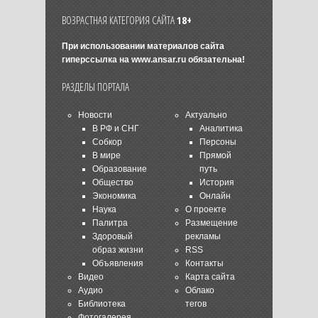
ВОЗРАСТНАЯ КАТЕГОРИЯ САЙТА
18+
При использовании материалов сайта
гиперссылка на
www.ansar.ru
обязательна!
РАЗДЕЛЫ ПОРТАЛА
Новости
Актуально
В РФ и СНГ
Аналитика
Собкор
Персоны
В мире
Прямой
Образование
путь
Общество
История
Экономика
Онлайн
Наука
О проекте
Палитра
Размещение
Здоровый
рекламы
образ жизни
RSS
Объявления
Контакты
Видео
Карта сайта
Аудио
Облако
Библиотека
тегов
Фотогалерея