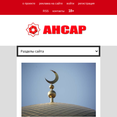
о проекте
реклама на сайте
войти
регистрация
18+
RSS
контакты