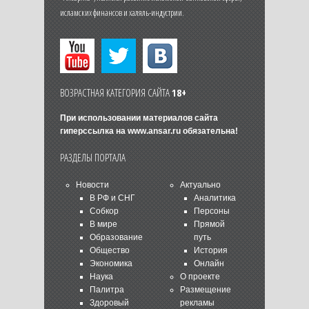
исламских финансов и халяль-индустрии.
ВОЗРАСТНАЯ КАТЕГОРИЯ САЙТА
18+
При использовании материалов сайта
гиперссылка на
www.ansar.ru
обязательна!
РАЗДЕЛЫ ПОРТАЛА
Новости
Актуально
В РФ и СНГ
Аналитика
Собкор
Персоны
В мире
Прямой
Образование
путь
Общество
История
Экономика
Онлайн
Наука
О проекте
Палитра
Размещение
Здоровый
рекламы