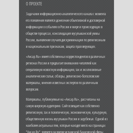
О ПРОЕКТЕ
Задачами информационно-аналитического канала с момента
его появления является донесение объективной и достоверной
информации о событиях в России и мире и происходящих в
обществе процессах, консолидация мусульманской уммы
России, выявление случаев дискриминации по религиозным
и национальным признакам, защита прав верующих.
«Ансар.Ru» имеет собственных корреспондентов в различных
регионах России и предлагает вниманию читателей как
оперативную новостную информацию, так и эксклюзивные
аналитические статьи, обзоры, религиозно-богословские
материалы, мнения известных экспертов по различным
вопросам.
Материалы, публикуемые на «Ансар.Ru», рассчитаны на
самую широкую аудиторию. Сайт освещает как собственно
религиозную, так и политическую, экономическую, культурную,
общественную жизнь мусульман России и зарубежья. Одной из
наиболее актуальных тем, которые находят место на страницах
"Ансар.Ru", является развитие исламской банковской сферы,