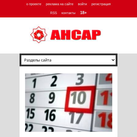
о проекте
реклама на сайте
войти
регистрация
18+
RSS
контакты