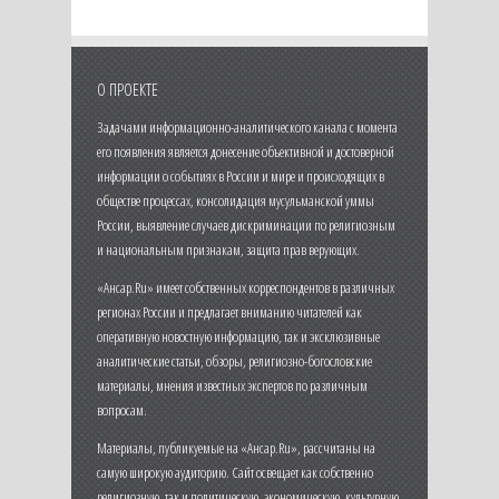
О ПРОЕКТЕ
Задачами информационно-аналитического канала с момента
его появления является донесение объективной и достоверной
информации о событиях в России и мире и происходящих в
обществе процессах, консолидация мусульманской уммы
России, выявление случаев дискриминации по религиозным
и национальным признакам, защита прав верующих.
«Ансар.Ru» имеет собственных корреспондентов в различных
регионах России и предлагает вниманию читателей как
оперативную новостную информацию, так и эксклюзивные
аналитические статьи, обзоры, религиозно-богословские
материалы, мнения известных экспертов по различным
вопросам.
Материалы, публикуемые на «Ансар.Ru», рассчитаны на
самую широкую аудиторию. Сайт освещает как собственно
религиозную, так и политическую, экономическую, культурную,