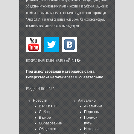
общественную жизнь мусульман России и зарубежья. Одной из
наиболее актуальных тем, которые находят место на страницах
"Ансар.Ru", является развитие исламской банковской сферы,
исламских финансов и халяль-индустрии.
ВОЗРАСТНАЯ КАТЕГОРИЯ САЙТА
18+
При использовании материалов сайта
гиперссылка на
www.ansar.ru
обязательна!
РАЗДЕЛЫ ПОРТАЛА
Новости
Актуально
В РФ и СНГ
Аналитика
Собкор
Персоны
В мире
Прямой
Образование
путь
Общество
История