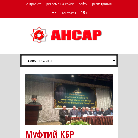
о проекте
реклама на сайте
войти
регистрация
18+
RSS
контакты
Муфтий КБР