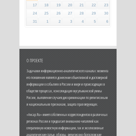
17
18
19
20
21
22
23
24
25
26
27
28
29
30
31
1
2
3
4
5
6
О ПРОЕКТЕ
Задачами информационно-аналитического канала с момента
его появления является донесение объективной и достоверной
информации о событиях в России и мире и происходящих в
обществе процессах, консолидация мусульманской уммы
России, выявление случаев дискриминации по религиозным
и национальным признакам, защита прав верующих.
«Ансар.Ru» имеет собственных корреспондентов в различных
регионах России и предлагает вниманию читателей как
оперативную новостную информацию, так и эксклюзивные
аналитические статьи, обзоры, религиозно-богословские