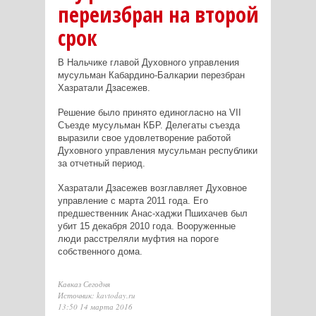
переизбран на второй
срок
В Нальчике главой Духовного управления
мусульман Кабардино-Балкарии перезбран
Хазратали Дзасежев.
Решение было принято единогласно на VII
Съезде мусульман КБР. Делегаты съезда
выразили свое удовлетворение работой
Духовного управления мусульман республики
за отчетный период.
Хазратали Дзасежев возглавляет Духовное
управление с марта 2011 года. Его
предшественник Анас-хаджи Пшихачев был
убит 15 декабря 2010 года. Вооруженные
люди расстреляли муфтия на пороге
собственного дома.
Кавказ Сегодня
Источник: kavtoday.ru
13:50 14 марта 2016