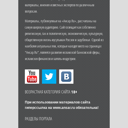
материалы, мнения известных экспертов по различным
вопросам.
Материалы, публикуемые на «Ансар.Ru», рассчитаны на
самую широкую аудиторию. Сайт освещает как собственно
религиозную, так и политическую, экономическую, культурную,
общественную жизнь мусульман России и зарубежья. Одной из
наиболее актуальных тем, которые находят место на страницах
"Ансар.Ru", является развитие исламской банковской сферы,
исламских финансов и халяль-индустрии.
ВОЗРАСТНАЯ КАТЕГОРИЯ САЙТА
18+
При использовании материалов сайта
гиперссылка на
www.ansar.ru
обязательна!
РАЗДЕЛЫ ПОРТАЛА