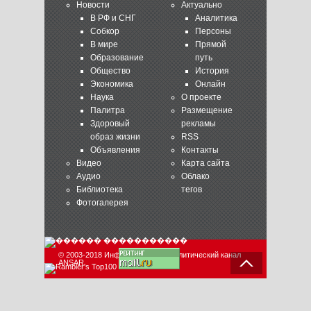
Новости
Актуально
В РФ и СНГ
Аналитика
Собкор
Персоны
В мире
Прямой
Образование
путь
Общество
История
Экономика
Онлайн
Наука
О проекте
Палитра
Размещение
Здоровый
рекламы
образ жизни
RSS
Объявления
Контакты
Видео
Карта сайта
Аудио
Облако
Библиотека
тегов
Фотогалерея
© 2003-2018 Информационно-аналитический канал
ANSAR