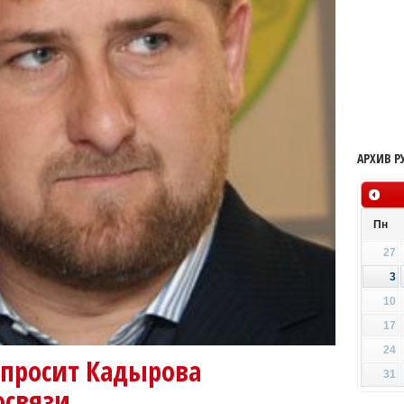
АРХИВ Р
Пн
27
3
10
17
24
опросит Кадырова
31
освязи