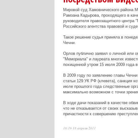
Мировой суд Хамовнического района М
Рамзана Кадырова, проходящего в каче
руководителя правозащитного центра 
Российского агентства правовой и суд
Такое решение судья приняла в понеде
Чечни.
Орлов публично заявил о личной или о
"Мемориала" и лауреата многих извес
похищенной утром 15 июля 2009 года в 
В 2009 году по заявлению главы Чечни
статьи 129 УК РФ (клевета), санкция к
июле прошлого года следственные орг
максимально возможном с точки зрения
В ходе дачи показаний в качестве обви
что не отказывается от своих высказыв
причастности к совершению преступле
18:19 18 апреля 2011