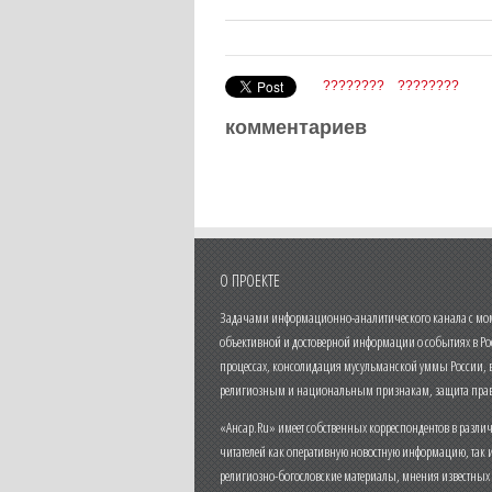
????????
????????
комментариев
О ПРОЕКТЕ
Задачами информационно-аналитического канала с моме
объективной и достоверной информации о событиях в Ро
процессах, консолидация мусульманской уммы России,
религиозным и национальным признакам, защита прав
«Ансар.Ru» имеет собственных корреспондентов в разли
читателей как оперативную новостную информацию, так 
религиозно-богословские материалы, мнения известных