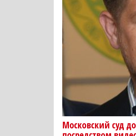
Московский суд д
посредством виде