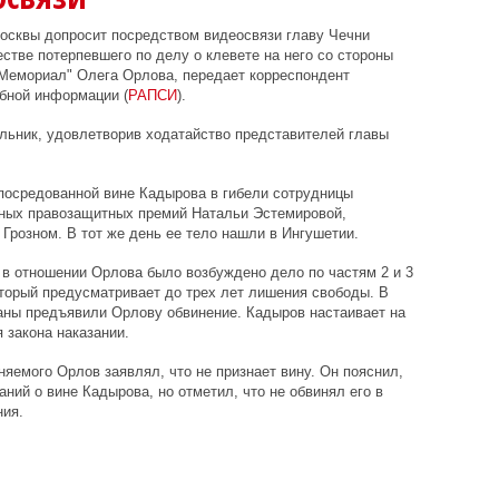
осквы допросит посредством видеосвязи главу Чечни
стве потерпевшего по делу о клевете на него со стороны
"Мемориал" Олега Орлова, передает корреспондент
ебной информации (
РАПСИ
).
льник, удовлетворив ходатайство представителей главы
посредованной вине Кадырова в гибели сотрудницы
тных правозащитных премий Натальи Эстемировой,
Грозном. В тот же день ее тело нашли в Ингушетии.
 в отношении Орлова было возбуждено дело по частям 2 и 3
оторый предусматривает до трех лет лишения свободы. В
аны предъявили Орлову обвинение. Кадыров настаивает на
 закона наказании.
няемого Орлов заявлял, что не признает вину. Он пояснил,
аний о вине Кадырова, но отметил, что не обвинял его в
ния.