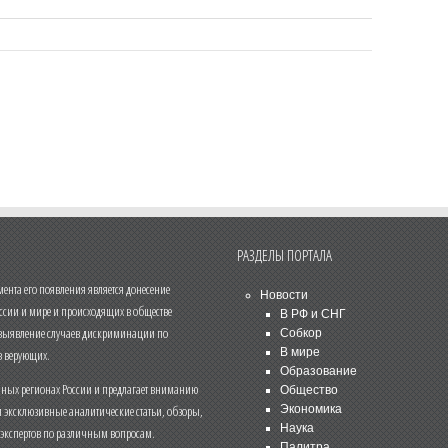
РАЗДЕЛЫ ПОРТАЛА
нта его появления является донесение
Новости
ссии и мире и происходящих в обществе
В РФ и СНГ
 выявление случаев дискриминации по
Собкор
В мире
 верующих.
Образование
чных регионах России и предлагает вниманию
Общество
и эксклюзивные аналитические статьи, обзоры,
Экономика
Наука
 экспертов по различным вопросам.
Палитра