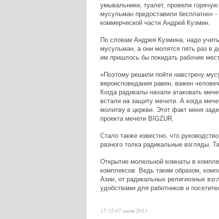
умывальники, туалет, провели горячую
мусульман предоставили бесплатно» - 
коммерческой части Андрей Кузмин.
По словам Андрея Кузмина, надо учиты
мусульман, а они молятся пять раз в д
им пришлось бы покидать рабочие мест
«Поэтому решили пойти навстречу мус
вероисповедания равен, важен человеч
Когда радикалы начали атаковать мечет
встали на защиту мечети. А когда меч
молитву в церкви. Этот факт меня заде
проекта мечети BIGZUR.
Стало также известно, что руководств
разного толка радикальные взгляды. Та
Открытие молельной комнаты в компле
комплексов. Ведь таким образом, компл
Азии, от радикальных религиозных взг
удобствами для работников и посетите
17:32 07 июня 2013