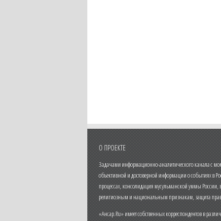
О ПРОЕКТЕ
Задачами информационно-аналитического канала с моме
объективной и достоверной информации о событиях в Ро
процессах, консолидация мусульманской уммы России,
религиозным и национальным признакам, защита прав
«Ансар.Ru» имеет собственных корреспондентов в разли