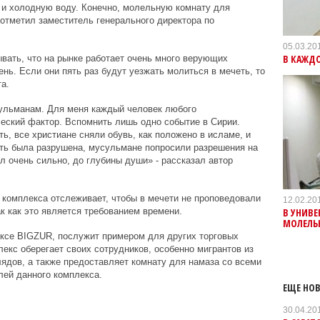
 и холодную воду. Конечно, молельную комнату для
отметил заместитель генерального директора по
05.03.20
В КАЖД
вать, что на рынке работает очень много верующих
ень. Если они пять раз будут уезжать молиться в мечеть, то
а.
ульманам. Для меня каждый человек любого
еский фактор. Вспомнить лишь одно событие в Сирии.
ь, все христиане сняли обувь, как положено в исламе, и
еть была разрушена, мусульмане попросили разрешения на
л очень сильно, до глубины души» - рассказал автор
о комплекса отслеживает, чтобы в мечети не проповедовали
12.02.20
В УНИВЕ
к как это является требованием времени.
МОЛЕЛЬ
ксе BIGZUR, послужит примером для других торговых
екс оберегает своих сотрудников, особенно мигрантов из
лядов, а также предоставляет комнату для намаза со всеми
лей данного комплекса.
ЕЩЕ НОВ
30.04.20