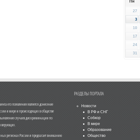
Пн
27
3
10
17
24
31
РАЗДЕЛЫ ПОРТАЛА
нта его появления является донесение
Новости
ссии и мире и происходящих в обществе
В РФ и СНГ
 выявление случаев дискриминации по
Собкор
В мире
 верующих.
Образование
чных регионах России и предлагает вниманию
Общество