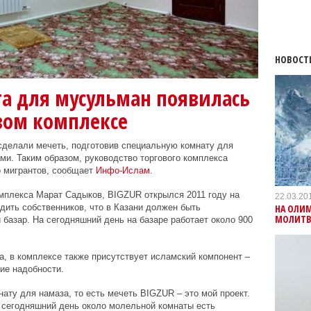
НОВОСТ
а для мусульман появилась
вом комплексе
сделали мечеть, подготовив специальную комнату для
ми. Таким образом, руководство торгового комплекса
 мигрантов, сообщает
Инфо-Ислам
.
мплекса Марат Cадыков, BIGZUR открылся 2011 году на
22.03.20
НА ОЛИ
дить собственников, что в Казани должен быть
МОЛИТ
базар. На сегодняшний день на базаре работает около 900
а, в комплексе также присутствует исламский компонент –
ие надобности.
ату для намаза, то есть мечеть BIGZUR – это мой проект.
 сегодняшний день около молельной комнаты есть