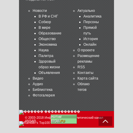
Новости
Актуально
В РФ и СНГ
Аналитика
Собкор
Персоны
В мире
Прямой
Образование
путь
Общество
История
Экономика
Онлайн
Наука
О проекте
Палитра
Размещение
Здоровый
рекламы
образ жизни
RSS
Объявления
Контакты
Видео
Карта сайта
Аудио
Облако
Библиотека
тегов
Фотогалерея
© 2003-2018 Информационно-аналитический канал
ANSAR