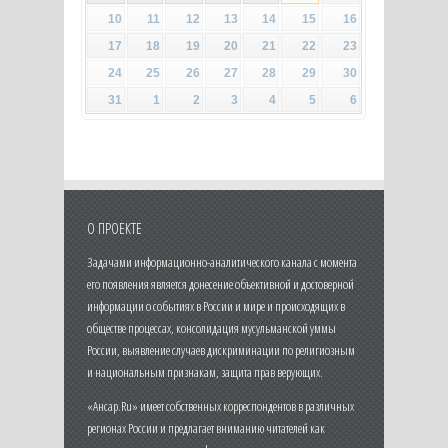
10
11
12
13
14
15
16
17
18
19
20
21
22
23
24
25
26
27
28
29
30
31
1
2
3
4
5
6
О ПРОЕКТЕ
Задачами информационно-аналитического канала с момента
его появления является донесение объективной и достоверной
информации о событиях в России и мире и происходящих в
обществе процессах, консолидация мусульманской уммы
России, выявление случаев дискриминации по религиозным
и национальным признакам, защита прав верующих.
«Ансар.Ru» имеет собственных корреспондентов в различных
регионах России и предлагает вниманию читателей как