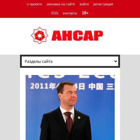
о проекте
реклама на сайте
войти
регистрация
18+
RSS
контакты