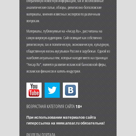
оперативную новостную информацию, так и эксклюзивные
аналитические статьи, обзоры, религиозно-богословские
материалы, мнения известных экспертов по различным
вопросам.
Материалы, публикуемые на «Ансар.Ru», рассчитаны на
самую широкую аудиторию. Сайт освещает как собственно
религиозную, так и политическую, экономическую, культурную,
общественную жизнь мусульман России и зарубежья. Одной из
наиболее актуальных тем, которые находят место на страницах
"Ансар.Ru", является развитие исламской банковской сферы,
исламских финансов и халяль-индустрии.
ВОЗРАСТНАЯ КАТЕГОРИЯ САЙТА
18+
При использовании материалов сайта
гиперссылка на
www.ansar.ru
обязательна!
РАЗДЕЛЫ ПОРТАЛА