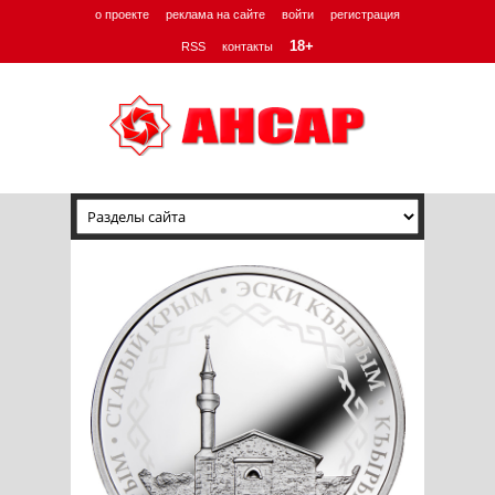
о проекте
реклама на сайте
войти
регистрация
18+
RSS
контакты