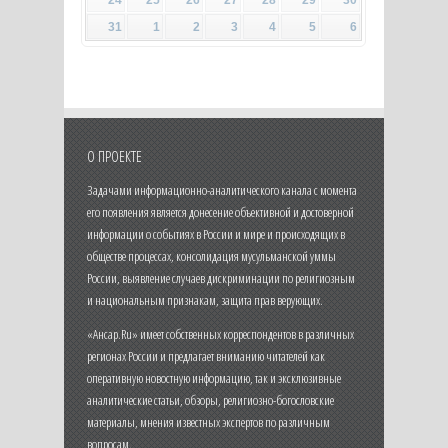
31
1
2
3
4
5
6
О ПРОЕКТЕ
Задачами информационно-аналитического канала с момента
его появления является донесение объективной и достоверной
информации о событиях в России и мире и происходящих в
обществе процессах, консолидация мусульманской уммы
России, выявление случаев дискриминации по религиозным
и национальным признакам, защита прав верующих.
«Ансар.Ru» имеет собственных корреспондентов в различных
регионах России и предлагает вниманию читателей как
оперативную новостную информацию, так и эксклюзивные
аналитические статьи, обзоры, религиозно-богословские
материалы, мнения известных экспертов по различным
вопросам.