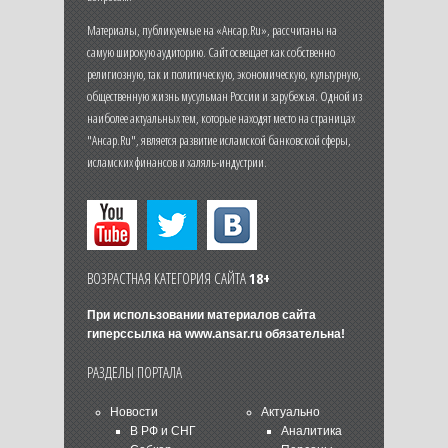
Материалы, публикуемые на «Ансар.Ru», рассчитаны на
самую широкую аудиторию. Сайт освещает как собственно
религиозную, так и политическую, экономическую, культурную,
общественную жизнь мусульман России и зарубежья. Одной из
наиболее актуальных тем, которые находят место на страницах
"Ансар.Ru", является развитие исламской банковской сферы,
исламских финансов и халяль-индустрии.
ВОЗРАСТНАЯ КАТЕГОРИЯ САЙТА
18+
При использовании материалов сайта
гиперссылка на
www.ansar.ru
обязательна!
РАЗДЕЛЫ ПОРТАЛА
Новости
Актуально
В РФ и СНГ
Аналитика