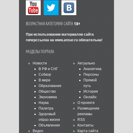
ВОЗРАСТНАЯ КАТЕГОРИЯ САЙТА
18+
При использовании материалов сайта
гиперссылка на
www.ansar.ru
обязательна!
РАЗДЕЛЫ ПОРТАЛА
Новости
Актуально
В РФ и СНГ
Аналитика
Собкор
Персоны
В мире
Прямой
Образование
путь
Общество
История
Экономика
Онлайн
Наука
О проекте
Палитра
Размещение
Здоровый
рекламы
образ жизни
RSS
Объявления
Контакты
Видео
Карта сайта