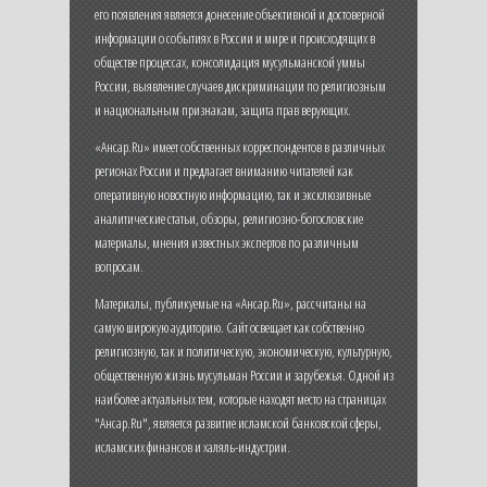
его появления является донесение объективной и достоверной
информации о событиях в России и мире и происходящих в
обществе процессах, консолидация мусульманской уммы
России, выявление случаев дискриминации по религиозным
и национальным признакам, защита прав верующих.
«Ансар.Ru» имеет собственных корреспондентов в различных
регионах России и предлагает вниманию читателей как
оперативную новостную информацию, так и эксклюзивные
аналитические статьи, обзоры, религиозно-богословские
материалы, мнения известных экспертов по различным
вопросам.
Материалы, публикуемые на «Ансар.Ru», рассчитаны на
самую широкую аудиторию. Сайт освещает как собственно
религиозную, так и политическую, экономическую, культурную,
общественную жизнь мусульман России и зарубежья. Одной из
наиболее актуальных тем, которые находят место на страницах
"Ансар.Ru", является развитие исламской банковской сферы,
исламских финансов и халяль-индустрии.