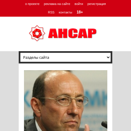
о проекте
реклама на сайте
войти
регистрация
18+
RSS
контакты