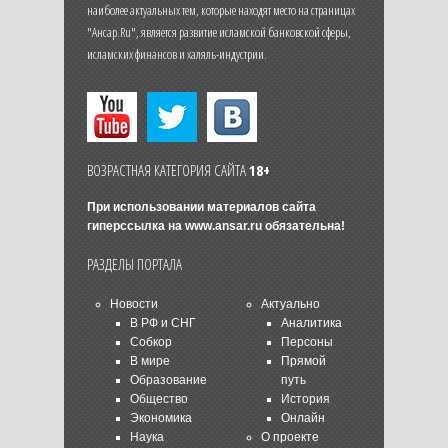
наиболее актуальных тем, которые находят место на страницах
"Ансар.Ru", является развитие исламской банковской сферы,
исламских финансов и халяль-индустрии.
ВОЗРАСТНАЯ КАТЕГОРИЯ САЙТА
18+
При использовании материалов сайта
гиперссылка на
www.ansar.ru
обязательна!
РАЗДЕЛЫ ПОРТАЛА
Новости
Актуально
В РФ и СНГ
Аналитика
Собкор
Персоны
В мире
Прямой
Образование
путь
Общество
История
Экономика
Онлайн
Наука
О проекте