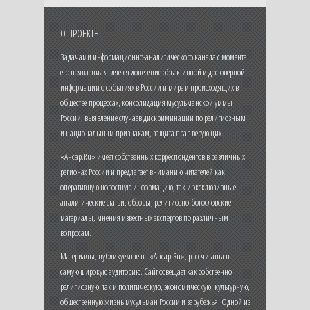
О ПРОЕКТЕ
Задачами информационно-аналитического канала с момента
его появления является донесение объективной и достоверной
информации о событиях в России и мире и происходящих в
обществе процессах, консолидация мусульманской уммы
России, выявление случаев дискриминации по религиозным
и национальным признакам, защита прав верующих.
«Ансар.Ru» имеет собственных корреспондентов в различных
регионах России и предлагает вниманию читателей как
оперативную новостную информацию, так и эксклюзивные
аналитические статьи, обзоры, религиозно-богословские
материалы, мнения известных экспертов по различным
вопросам.
Материалы, публикуемые на «Ансар.Ru», рассчитаны на
самую широкую аудиторию. Сайт освещает как собственно
религиозную, так и политическую, экономическую, культурную,
общественную жизнь мусульман России и зарубежья. Одной из