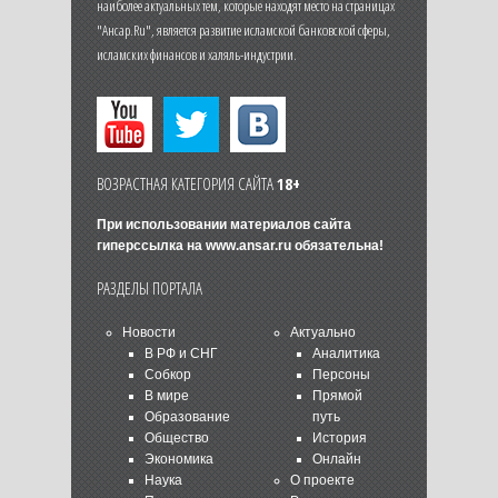
наиболее актуальных тем, которые находят место на страницах
"Ансар.Ru", является развитие исламской банковской сферы,
исламских финансов и халяль-индустрии.
ВОЗРАСТНАЯ КАТЕГОРИЯ САЙТА
18+
При использовании материалов сайта
гиперссылка на
www.ansar.ru
обязательна!
РАЗДЕЛЫ ПОРТАЛА
Новости
Актуально
В РФ и СНГ
Аналитика
Собкор
Персоны
В мире
Прямой
Образование
путь
Общество
История
Экономика
Онлайн
Наука
О проекте