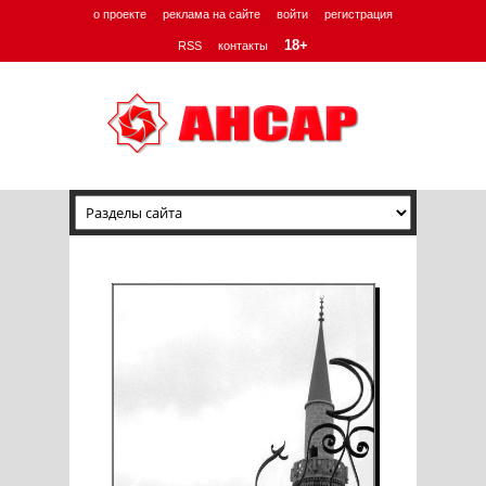
о проекте
реклама на сайте
войти
регистрация
18+
RSS
контакты