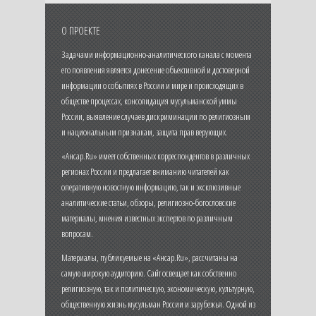
О ПРОЕКТЕ
Задачами информационно-аналитического канала с момента
его появления является донесение объективной и достоверной
информации о событиях в России и мире и происходящих в
обществе процессах, консолидация мусульманской уммы
России, выявление случаев дискриминации по религиозным
и национальным признакам, защита прав верующих.
«Ансар.Ru» имеет собственных корреспондентов в различных
регионах России и предлагает вниманию читателей как
оперативную новостную информацию, так и эксклюзивные
аналитические статьи, обзоры, религиозно-богословские
материалы, мнения известных экспертов по различным
вопросам.
Материалы, публикуемые на «Ансар.Ru», рассчитаны на
самую широкую аудиторию. Сайт освещает как собственно
религиозную, так и политическую, экономическую, культурную,
общественную жизнь мусульман России и зарубежья. Одной из