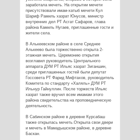
заработала мечеть. На открытии мечети
присутствовали имам-хатыб мечети Кул
Шариф Рамиль хазрат Юнусов, министр
внутренних дел РТ Асгат Сафаров, глава
района Камиль Нугаев, приглашенные гости и
жители села.
В Алькеевском районе в селе Среднее
Алькеево была торжественно открыта 2-
этажная мечеть. Церемонию открытия
возглавил руководитель Центрального
аппарата ДУМ РТ Ильяс хазрат Зиганшин,
среди приглашенных гостей были депутат
Госсовета РТ Фарид Мифтахов, руководитель
Комитета по стандарту «Халяль» ДУМ РТ
Ильнур Гайнуллин. После торжеств Ильяс
хазрат также вручил всем имамам этого
района свидетельства на проповедническую
деятельность.
В Сабинском районе в деревне Курсабаш
также открылась мечеть.Открыла свои двери
и мечеть в Мамадышском районе, в деревне
Баскан.