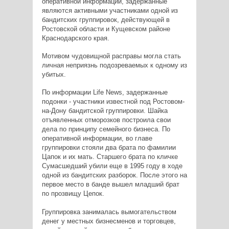
оперативной информации, задержанные
являются активными участниками одной из
бандитских группировок, действующей в
Ростовской области и Кущевском районе
Краснодарского края.
Мотивом чудовищной расправы могла стать
личная неприязнь подозреваемых к одному из
убитых.
По информации Life News, задержанные
подонки - участники известной под Ростовом-
на-Дону бандитской группировки. Шайка
отъявленных отморозков построила свои
дела по принципу семейного бизнеса. По
оперативной информации, во главе
группировки стояли два брата по фамилии
Цапок и их мать. Старшего брата по кличке
Сумасшедший убили еще в 1995 году в ходе
одной из бандитских разборок. После этого на
первое место в банде вышел младший брат
по прозвищу Цепок.
Группировка занималась вымогательством
денег у местных бизнесменов и торговцев,