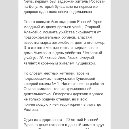
News, первым был задержан житель Ростова-
на-Дону, который буквально на первом же
допросе сдал всех своих подельников.
По его наводке был задержан Евгений Гуров -
младший из двоих братьев-убийц. Старший
Алексей с момента убийства скрывается от
правоохранительных органов, властям
известна марка автомобиля, цвет и его номер.
Это же авто местые жители видели возле
дома Аметовых в день убийства. Четвертый
убийца - 26-летний Иван Заика, который
является коренным жителем Кущевской.
По словам местных жителей, трое из
подозреваемых - выпускники Кущевской
средней школы № 1. Никто из них не работал.
Они занимались только криминальной
деятельностью. Отморозки держали в ужасе
не только родную станицу, но и всю
прилегающую к ней территорию - вплоть до
Ростова.
Один из задержанных - 20-летний Евгений
Гуров, в доме которого в данный момент идут