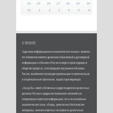
24
25
26
27
28
29
30
31
1
2
3
4
5
6
О ПРОЕКТЕ
Задачами информационно-аналитического канала с момента
его появления является донесение объективной и достоверной
информации о событиях в России и мире и происходящих в
обществе процессах, консолидация мусульманской уммы
России, выявление случаев дискриминации по религиозным
и национальным признакам, защита прав верующих.
«Ансар.Ru» имеет собственных корреспондентов в различных
регионах России и предлагает вниманию читателей как
оперативную новостную информацию, так и эксклюзивные
аналитические статьи, обзоры, религиозно-богословские
материалы, мнения известных экспертов по различным