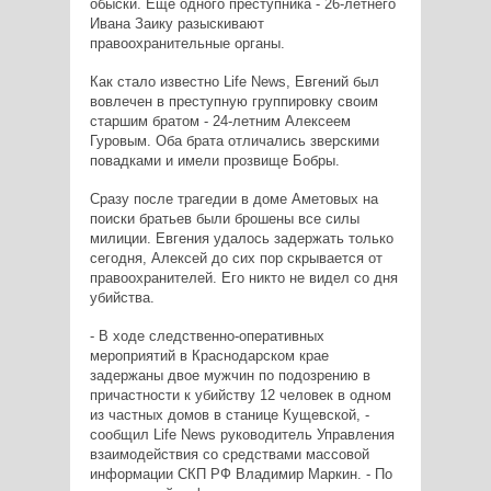
обыски. Еще одного преступника - 26-летнего
Ивана Заику разыскивают
правоохранительные органы.
Как стало известно Life News, Евгений был
вовлечен в преступную группировку своим
старшим братом - 24-летним Алексеем
Гуровым. Оба брата отличались зверскими
повадками и имели прозвище Бобры.
Сразу после трагедии в доме Аметовых на
поиски братьев были брошены все силы
милиции. Евгения удалось задержать только
сегодня, Алексей до сих пор скрывается от
правоохранителей. Его никто не видел со дня
убийства.
- В ходе следственно-оперативных
мероприятий в Краснодарском крае
задержаны двое мужчин по подозрению в
причастности к убийству 12 человек в одном
из частных домов в станице Кущевской, -
сообщил Life News руководитель Управления
взаимодействия со средствами массовой
информации СКП РФ Владимир Маркин. - По