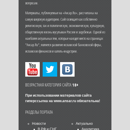
вопросам.
Материалы, публикуемые на «Ансар.Ru», рассчитаны на
самую широкую аудиторию. Сайт освещает как собственно
религиозную, так и политическую, экономическую, культурную,
общественную жизнь мусульман России и зарубежья. Одной из
наиболее актуальных тем, которые находят место на страницах
"Ансар.Ru", является развитие исламской банковской сферы,
исламских финансов и халяль-индустрии.
ВОЗРАСТНАЯ КАТЕГОРИЯ САЙТА
18+
При использовании материалов сайта
гиперссылка на
www.ansar.ru
обязательна!
РАЗДЕЛЫ ПОРТАЛА
Новости
Актуально
В РФ и СНГ
Аналитика