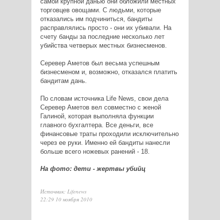
самой крупной данью они обложили местных
торговцев овощами. С людьми, которые
отказались им подчиниться, бандиты
расправлялись просто - они их убивали. На
счету банды за последние несколько лет
убийства четверых местных бизнесменов.
Серевер Аметов был весьма успешным
бизнесменом и, возможно, отказался платить
бандитам дань.
По словам источника Life News, свои дела
Серевер Аметов вел совместно с женой
Галиной, которая выполняла функции
главного бухгалтера. Все деньги, все
финансовые траты проходили исключительно
через ее руки. Именно ей бандиты нанесли
больше всего ножевых ранений - 18.
На фото: дети - жертвы убийц
Источник: Lifenews
22:29 10 ноября 2010