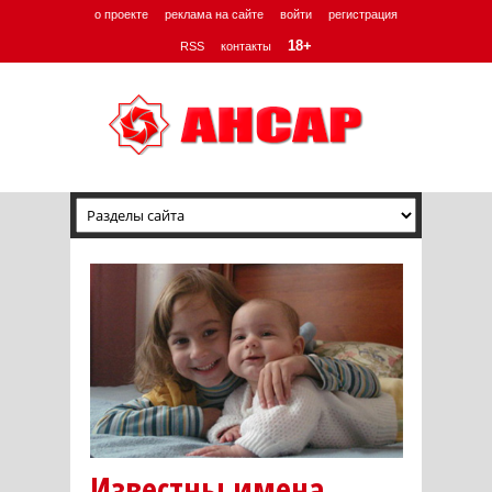
о проекте
реклама на сайте
войти
регистрация
18+
RSS
контакты
Известны имена