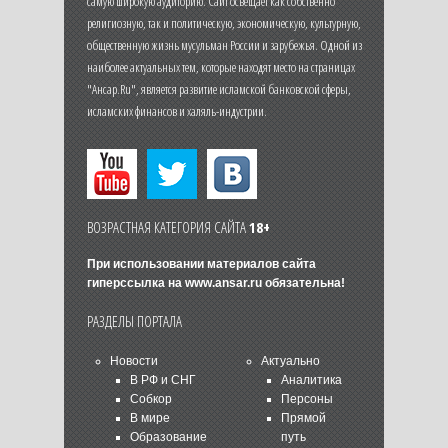
самую широкую аудиторию. Сайт освещает как собственно
религиозную, так и политическую, экономическую, культурную,
общественную жизнь мусульман России и зарубежья. Одной из
наиболее актуальных тем, которые находят место на страницах
"Ансар.Ru", является развитие исламской банковской сферы,
исламских финансов и халяль-индустрии.
ВОЗРАСТНАЯ КАТЕГОРИЯ САЙТА
18+
При использовании материалов сайта
гиперссылка на
www.ansar.ru
обязательна!
РАЗДЕЛЫ ПОРТАЛА
Новости
Актуально
В РФ и СНГ
Аналитика
Собкор
Персоны
В мире
Прямой
Образование
путь