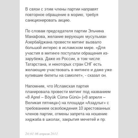
В связи с этим члены партии направят
повторное обращение в мэрию, требуя
санкционировать акцию.
По словам председателя партии Эльчина
Манафова, желание верующих мусульман
Азербайджана провести митинг вызвало
большой интерес в исламском мире. «Для
участия в митинге поступали обращения из-
зарубежа. Даже из России, в том числе
Татарстана, и некоторых стран СНГ есть
желающие участвовать в митинге и даже уже
купившие билеты на самолет», - сказал он.
Напомним, что Исламская партия
планировала провести митинг под названием
«8 Aprel – Böyük Cümə Günü» («8 апреля –
Великая пятница») на площади «Азадлыг» с
требованием освобождения 10 арестованных
членов партии, отмены запрета на ношение
хиджаба в школах, закрытия мечетей и пр.
20:01 06 апреля 2011