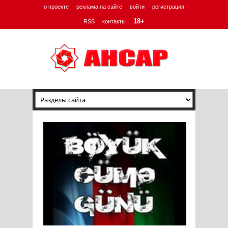
о проекте
реклама на сайте
войти
регистрация
18+
RSS
контакты