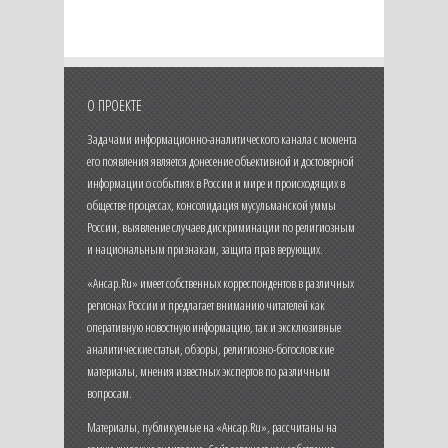
О ПРОЕКТЕ
Задачами информационно-аналитического канала с момента
его появления является донесение объективной и достоверной
информации о событиях в России и мире и происходящих в
обществе процессах, консолидация мусульманской уммы
России, выявление случаев дискриминации по религиозным
и национальным признакам, защита прав верующих.
«Ансар.Ru» имеет собственных корреспондентов в различных
регионах России и предлагает вниманию читателей как
оперативную новостную информацию, так и эксклюзивные
аналитические статьи, обзоры, религиозно-богословские
материалы, мнения известных экспертов по различным
вопросам.
Материалы, публикуемые на «Ансар.Ru», рассчитаны на