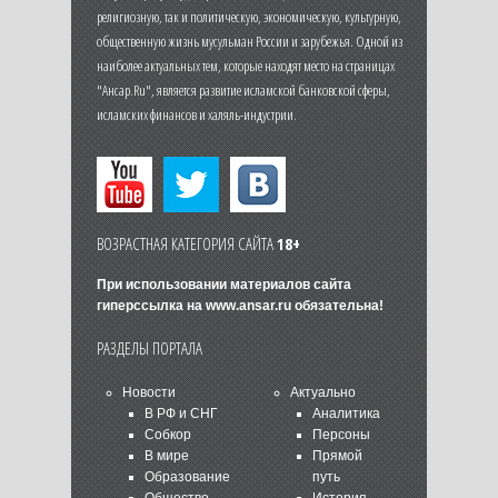
религиозную, так и политическую, экономическую, культурную,
общественную жизнь мусульман России и зарубежья. Одной из
наиболее актуальных тем, которые находят место на страницах
"Ансар.Ru", является развитие исламской банковской сферы,
исламских финансов и халяль-индустрии.
ВОЗРАСТНАЯ КАТЕГОРИЯ САЙТА
18+
При использовании материалов сайта
гиперссылка на
www.ansar.ru
обязательна!
РАЗДЕЛЫ ПОРТАЛА
Новости
Актуально
В РФ и СНГ
Аналитика
Собкор
Персоны
В мире
Прямой
Образование
путь
Общество
История