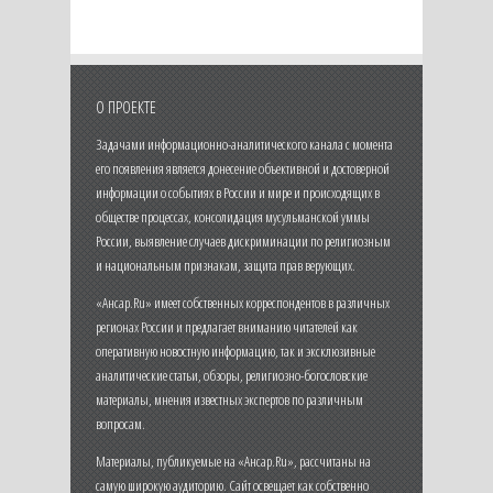
О ПРОЕКТЕ
Задачами информационно-аналитического канала с момента
его появления является донесение объективной и достоверной
информации о событиях в России и мире и происходящих в
обществе процессах, консолидация мусульманской уммы
России, выявление случаев дискриминации по религиозным
и национальным признакам, защита прав верующих.
«Ансар.Ru» имеет собственных корреспондентов в различных
регионах России и предлагает вниманию читателей как
оперативную новостную информацию, так и эксклюзивные
аналитические статьи, обзоры, религиозно-богословские
материалы, мнения известных экспертов по различным
вопросам.
Материалы, публикуемые на «Ансар.Ru», рассчитаны на
самую широкую аудиторию. Сайт освещает как собственно