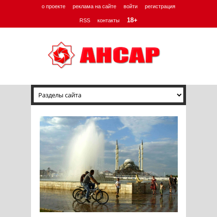
о проекте
реклама на сайте
войти
регистрация
18+
RSS
контакты