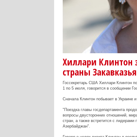
Хиллари Клинтон з
страны Закавказья
Госсекретарь США Хиллари Клинтон по
1 по 5 июля, говорится в сообщении Го
Сначала Клинтон побывает в Украине и
"Поездка главы госдепартамента продо
вопросы двусторонних отношений, мира
стран, а также встретится с лидерами 
Азербайджан".
Говоря о целях визита Клинтон в респ