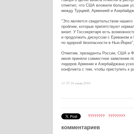
отметил, что США вложили большие ус
между Турцией, Арменией и Азербайдж
"Это является свидетельством нашего
проблем, которые препятствуют норма
визит. У Госсекретаря есть возможност
и продолжить дискуссии с Ереваном и 
по ядерной безопасности в Нью-Йорке"
Отметим, президенты России, США и Ф
июня приняли совместное заявление по
лидеров Армении и Азербайджана уско
конфликта с тем, чтобы приступить к р
11:55 28 июня 2010
????????
????????
комментариев