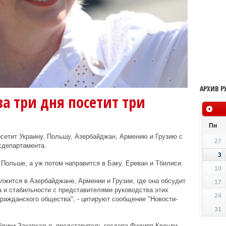
АРХИВ Р
а три дня посетит три
Пн
сетит Украину, Польшу, Азербайджан, Армению и Грузию с
27
сдепартамента.
3
 Польше, а уж потом направится в Баку, Ереван и Тбилиси.
10
лжится в Азербайджане, Армении и Грузии, где она обсудит
17
 и стабильности с представителями руководства этих
24
гражданского общества", - цитируют сообщение "Новости-
31
ублики Закавказья, представитель госдепа Филипп Кроули