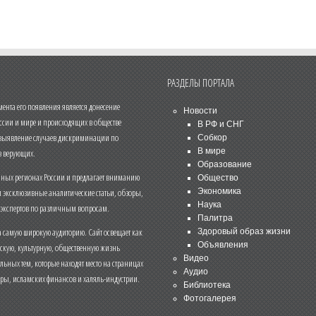
РАЗДЕЛЫ ПОРТАЛА
нта его появления является донесение
Новости
ссии и мире и происходящих в обществе
В РФ и СНГ
 выявление случаев дискриминации по
Собкор
В мире
 верующих.
Образование
чных регионах России и предлагает вниманию
Общество
и эксклюзивные аналитические статьи, обзоры,
Экономика
Наука
 экспертов по различным вопросам.
Палитра
 самую широкую аудиторию. Сайт освещает как
Здоровый образ жизни
Объявления
ескую, культурную, общественную жизнь
Видео
льных тем, которые находят место на страницах
Аудио
еры, исламских финансов и халяль-индустрии.
Библиотека
Фотогалерея