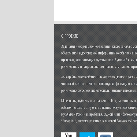
О ПРОЕКТЕ
Задачами информационно-аналитического канала с моме
объективной и достоверной информации о событиях в Ро
процессах, консолидация мусульманской уммы России,
религиозным и национальным признакам, защита прав
«Ансар.Ru» имеет собственных корреспондентов в разли
читателей как оперативную новостную информацию, так 
религиозно-богословские материалы, мнения известных
Материалы, публикуемые на «Ансар.Ru», рассчитаны на
собственно религиозную, так и политическую, экономич
мусульман России и зарубежья. Одной из наиболее актуа
"Ансар.Ru", является развитие исламской банковской сф