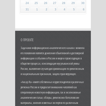
24
25
26
27
28
29
30
31
1
2
3
4
5
6
О ПРОЕКТЕ
Задачами информационно-аналитического канала с момента
его появления является донесение объективной и достоверной
информации о событиях в России и мире и происходящих в
обществе процессах, консолидация мусульманской уммы
России, выявление случаев дискриминации по религиозным
и национальным признакам, защита прав верующих.
«Ансар.Ru» имеет собственных корреспондентов в различных
регионах России и предлагает вниманию читателей как
оперативную новостную информацию, так и эксклюзивные
аналитические статьи, обзоры, религиозно-богословские
материалы, мнения известных экспертов по различным