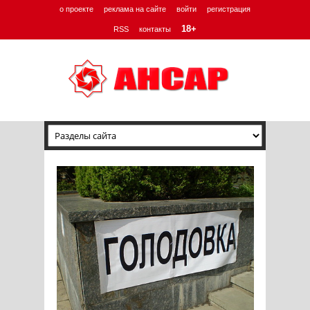
о проекте
реклама на сайте
войти
регистрация
18+
RSS
контакты