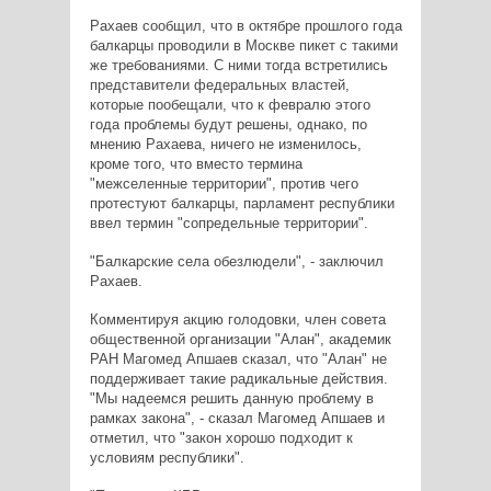
Рахаев сообщил, что в октябре прошлого года
балкарцы проводили в Москве пикет с такими
же требованиями. С ними тогда встретились
представители федеральных властей,
которые пообещали, что к февралю этого
года проблемы будут решены, однако, по
мнению Рахаева, ничего не изменилось,
кроме того, что вместо термина
"межселенные территории", против чего
протестуют балкарцы, парламент республики
ввел термин "сопредельные территории".
"Балкарские села обезлюдели", - заключил
Рахаев.
Комментируя акцию голодовки, член совета
общественной организации "Алан", академик
РАН Магомед Апшаев сказал, что "Алан" не
поддерживает такие радикальные действия.
"Мы надеемся решить данную проблему в
рамках закона", - сказал Магомед Апшаев и
отметил, что "закон хорошо подходит к
условиям республики".