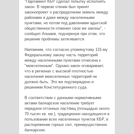
"Парламент КБР сделал попытку исполнить
закон. В первом чтении был принят
законопроект о распределении земель между
районами и даже между населенными
пунктами, но потом под давлением адыгской
общественности отменил свои же законы", -
сообщил Апшаев, подчеркнув при этом, что
решение проблемы затягивается.
Напомним, что согласно упомянутому 131-му
Федеральному закону часть территорий
между населенными пунктами отнесена к
"межселенным". Однако закон оговаривает,
что в регионах с высокой плотностью
населения межселенных территорий не
должно быть. Это же подтверждено и
решением Конституционного суда.
В соответствии с данными нормативными
актами балкарское население требует
передачи отгонных пастбищ (площадью около
70 тысяч кв. км.), традиционно находящихся в
пользовании всех населенных пунктов КБР, в
распоряжение горных сел, преимущественно
балкарских.