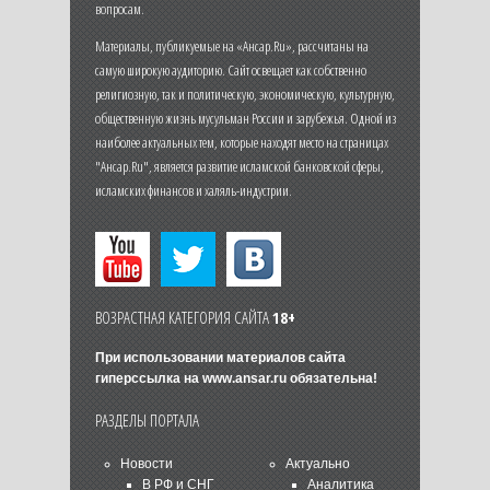
вопросам.
Материалы, публикуемые на «Ансар.Ru», рассчитаны на
самую широкую аудиторию. Сайт освещает как собственно
религиозную, так и политическую, экономическую, культурную,
общественную жизнь мусульман России и зарубежья. Одной из
наиболее актуальных тем, которые находят место на страницах
"Ансар.Ru", является развитие исламской банковской сферы,
исламских финансов и халяль-индустрии.
ВОЗРАСТНАЯ КАТЕГОРИЯ САЙТА
18+
При использовании материалов сайта
гиперссылка на
www.ansar.ru
обязательна!
РАЗДЕЛЫ ПОРТАЛА
Новости
Актуально
В РФ и СНГ
Аналитика