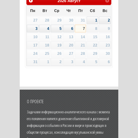
2026
Август
Пн
Вт
Ср
Чт
Пт
Сб
Вс
27
28
29
30
31
1
2
3
4
5
6
7
8
9
10
11
12
13
14
15
16
17
18
19
20
21
22
23
24
25
26
27
28
29
30
31
1
2
3
4
5
6
О ПРОЕКТЕ
Задачами информационно-аналитического канала с момента
его появления является донесение объективной и достоверной
информации о событиях в России и мире и происходящих в
обществе процессах, консолидация мусульманской уммы