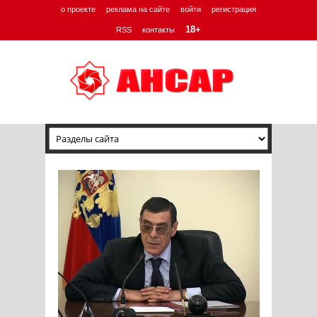
о проекте
реклама на сайте
войти
регистрация
18+
RSS
контакты