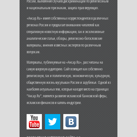
России, выявление случаев дискриминации по религиозным
и национальным признакам, защита прав верующих.
«Ансар.Ru» имеет собственных корреспондентов в различных
регионах России и предлагает вниманию читателей как
оперативную новостную информацию, так и эксклюзивные
аналитические статьи, обзоры, религиозно-богословские
материалы, мнения известных экспертов по различным
вопросам.
Материалы, публикуемые на «Ансар.Ru», рассчитаны на
самую широкую аудиторию. Сайт освещает как собственно
религиозную, так и политическую, экономическую, культурную,
общественную жизнь мусульман России и зарубежья. Одной из
наиболее актуальных тем, которые находят место на страницах
"Ансар.Ru", является развитие исламской банковской сферы,
исламских финансов и халяль-индустрии.