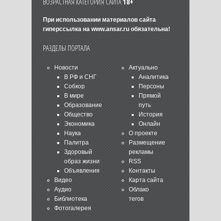
ВОЗРАСТНАЯ КАТЕГОРИЯ САЙТА
18+
При использовании материалов сайта
гиперссылка на
www.ansar.ru
обязательна!
РАЗДЕЛЫ ПОРТАЛА
Новости
Актуально
В РФ и СНГ
Аналитика
Собкор
Персоны
В мире
Прямой
Образование
путь
Общество
История
Экономика
Онлайн
Наука
О проекте
Палитра
Размещение
Здоровый
рекламы
образ жизни
RSS
Объявления
Контакты
Видео
Карта сайта
Аудио
Облако
Библиотека
тегов
Фотогалерея