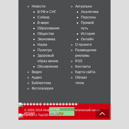
Новости
Актуально
В РФ и СНГ
Аналитика
Собкор
Персоны
В мире
Прямой
Образование
путь
Общество
История
Экономика
Онлайн
Наука
О проекте
Палитра
Размещение
Здоровый
рекламы
образ жизни
RSS
Объявления
Контакты
Видео
Карта сайта
Аудио
Облако
Библиотека
тегов
Фотогалерея
© 2003-2018 Информационно-аналитический канал
ANSAR