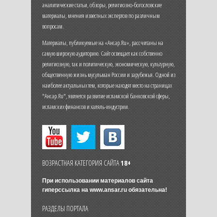
аналитические статьи, обзоры, религиозно-богословские
материалы, мнения известных экспертов по различным
вопросам.
Материалы, публикуемые на «Ансар.Ru», рассчитаны на
самую широкую аудиторию. Сайт освещает как собственно
религиозную, так и политическую, экономическую, культурную,
общественную жизнь мусульман России и зарубежья. Одной из
наиболее актуальных тем, которые находят место на страницах
"Ансар.Ru", является развитие исламской банковской сферы,
исламских финансов и халяль-индустрии.
ВОЗРАСТНАЯ КАТЕГОРИЯ САЙТА
18+
При использовании материалов сайта
гиперссылка на
www.ansar.ru
обязательна!
РАЗДЕЛЫ ПОРТАЛА