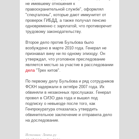
не имевшему отношения к
правоохранительной службе", оформлял
"спецталоны", которые дают иммунитет от
проверок ГИБДД, а также получал пенсию
одновременно с зарплатой, что противоречит
трудовому законодательству.
Второе дело против Бульбова было
возбуждено в марте 2010 года. Генерал не
признавал вину ни по одному эпизоду. Он
утверждал, что уголовное преследование
является местью за участие в расследовании
дела
"Трех китов".
По первому делу Бульбова и ряд сотрудников
ФСКН задержали в октябре 2007 года. Их
обвиняли в незаконных прослушках. Генерал
провел в СИЗО два года и вышел под
подписку о невыезде после того, как
Генпрокуратура отказалась утвердить
обвинительное заключение и отправила дело
на доследование.
Источник: Лента.ру