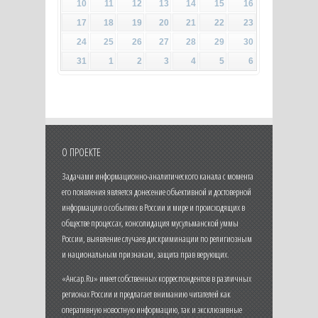
10
11
12
13
14
15
16
17
18
19
20
21
22
23
24
25
26
27
28
29
30
31
1
2
3
4
5
6
О ПРОЕКТЕ
Задачами информационно-аналитического канала с момента
его появления является донесение объективной и достоверной
информации о событиях в России и мире и происходящих в
обществе процессах, консолидация мусульманской уммы
России, выявление случаев дискриминации по религиозным
и национальным признакам, защита прав верующих.
«Ансар.Ru» имеет собственных корреспондентов в различных
регионах России и предлагает вниманию читателей как
оперативную новостную информацию, так и эксклюзивные