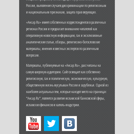
России, выявление случаев дискриминации по религиозным
и национальным признакам, защита прав верующих.
«Ансар.Ru» имеет собственных корреспондентов в различных
регионах России и предлагает вниманию читателей как
оперативную новостную информацию, так и эксклюзивные
аналитические статьи, обзоры, религиозно-богословские
материалы, мнения известных экспертов по различным
вопросам.
Материалы, публикуемые на «Ансар.Ru», рассчитаны на
самую широкую аудиторию. Сайт освещает как собственно
религиозную, так и политическую, экономическую, культурную,
общественную жизнь мусульман России и зарубежья. Одной из
наиболее актуальных тем, которые находят место на страницах
"Ансар.Ru", является развитие исламской банковской сферы,
исламских финансов и халяль-индустрии.