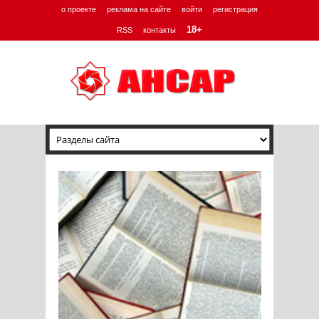
о проекте
реклама на сайте
войти
регистрация
18+
RSS
контакты