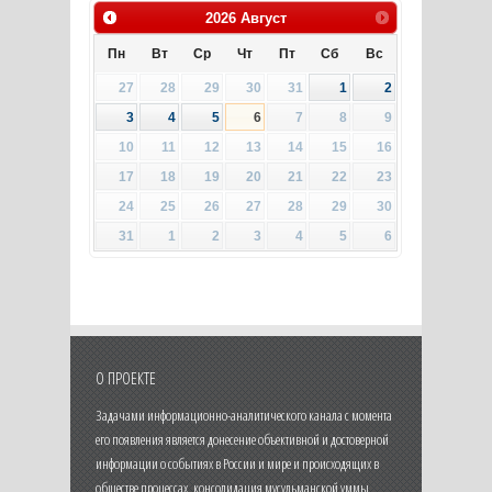
2026
Август
Пн
Вт
Ср
Чт
Пт
Сб
Вс
27
28
29
30
31
1
2
3
4
5
6
7
8
9
10
11
12
13
14
15
16
17
18
19
20
21
22
23
24
25
26
27
28
29
30
31
1
2
3
4
5
6
О ПРОЕКТЕ
Задачами информационно-аналитического канала с момента
его появления является донесение объективной и достоверной
информации о событиях в России и мире и происходящих в
обществе процессах, консолидация мусульманской уммы