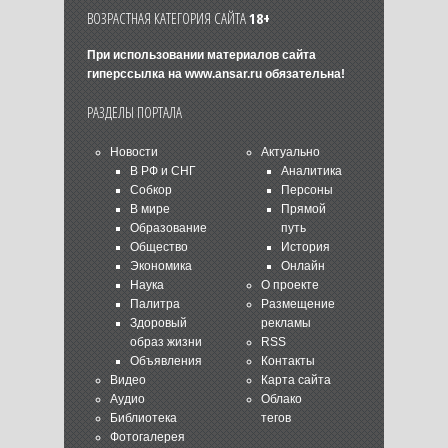
ВОЗРАСТНАЯ КАТЕГОРИЯ САЙТА
18+
При использовании материалов сайта
гиперссылка на
www.ansar.ru
обязательна!
РАЗДЕЛЫ ПОРТАЛА
Новости
Актуально
В РФ и СНГ
Аналитика
Собкор
Персоны
В мире
Прямой
Образование
путь
Общество
История
Экономика
Онлайн
Наука
О проекте
Палитра
Размещение
Здоровый
рекламы
образ жизни
RSS
Объявления
Контакты
Видео
Карта сайта
Аудио
Облако
Библиотека
тегов
Фотогалерея