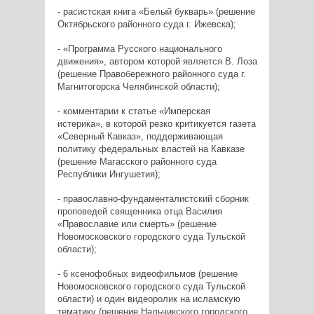
- расистская книга «Белый букварь» (решение
Октябрьского районного суда г. Ижевска);
- «Программа Русского национального
движения», автором которой является В. Лоза
(решение Правобережного районного суда г.
Магнитогорска Челябинской области);
- комментарии к статье «Имперская
истерика», в которой резко критикуется газета
«Северный Кавказ», поддерживающая
политику федеральных властей на Кавказе
(решение Магасского районного суда
Республики Ингушетия);
- православно-фундаменталистский сборник
проповедей священника отца Василия
«Православие или смерть» (решение
Новомосковского городского суда Тульской
области);
- 6 ксенофобных видеофильмов (решение
Новомосковского городского суда Тульской
области) и один видеоролик на исламскую
тематику (решение Нальчикского городского