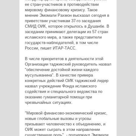
ее стран-участников в противодействии
мировому финансовому кризису. Такое
мнение Эмомали Рахмон высказал сегодня в
приветствии участникам 37-го заседания
СМИД ОИК, которое открылось в Душанбе. В
заседании принимают делегации из 57 стран
исламского мира, а также представители
государств-наблюдателей, в том числе
России, пишет ИТАР-ТАСС.
В числе приоритетов в деятельности этой
Организации таджикский руководитель назвал
"обеспечение достойной жизни каждого
мусульманина". В качестве примера
конкретных действий ОИК таджикский лидер
назвал учреждение Фонда исламского
содействия и специального ведомства по
оказанию гуманитарной помощи при
чрезвычайных ситуациях.
"Мировой финансово-экономический кризис,
новые глобальные вызовы и угрозы
призывают человечество к объединению, и
ОИК может сыграть в этом направлении
существенную роль", - подчеркнул Эмомали