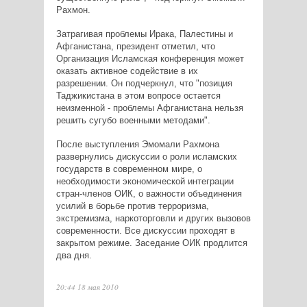
Рахмон.
Затрагивая проблемы Ирака, Палестины и
Афганистана, президент отметил, что
Организация Исламская конференция может
оказать активное содействие в их
разрешении. Он подчеркнул, что "позиция
Таджикистана в этом вопросе остается
неизменной - проблемы Афганистана нельзя
решить сугубо военными методами".
После выступления Эмомали Рахмона
развернулись дискуссии о роли исламских
государств в современном мире, о
необходимости экономической интеграции
стран-членов ОИК, о важности объединения
усилий в борьбе против терроризма,
экстремизма, наркоторговли и других вызовов
современности. Все дискуссии проходят в
закрытом режиме. Заседание ОИК продлится
два дня.
20:44 18 мая 2010