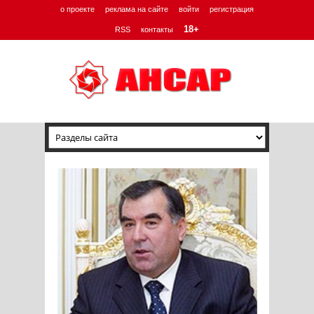
о проекте
реклама на сайте
войти
регистрация
18+
RSS
контакты