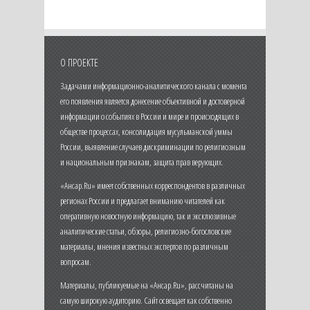
О ПРОЕКТЕ
Задачами информационно-аналитического канала с момента
его появления является донесение объективной и достоверной
информации о событиях в России и мире и происходящих в
обществе процессах, консолидация мусульманской уммы
России, выявление случаев дискриминации по религиозным
и национальным признакам, защита прав верующих.
«Ансар.Ru» имеет собственных корреспондентов в различных
регионах России и предлагает вниманию читателей как
оперативную новостную информацию, так и эксклюзивные
аналитические статьи, обзоры, религиозно-богословские
материалы, мнения известных экспертов по различным
вопросам.
Материалы, публикуемые на «Ансар.Ru», рассчитаны на
самую широкую аудиторию. Сайт освещает как собственно