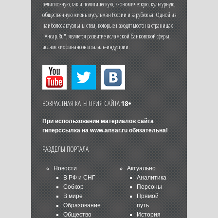
религиозную, так и политическую, экономическую, культурную,
общественную жизнь мусульман России и зарубежья. Одной из
наиболее актуальных тем, которые находят место на страницах
"Ансар.Ru", является развитие исламской банковской сферы,
исламских финансов и халяль-индустрии.
ВОЗРАСТНАЯ КАТЕГОРИЯ САЙТА
18+
При использовании материалов сайта
гиперссылка на
www.ansar.ru
обязательна!
РАЗДЕЛЫ ПОРТАЛА
Новости
Актуально
В РФ и СНГ
Аналитика
Собкор
Персоны
В мире
Прямой
Образование
путь
Общество
История