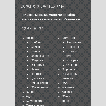
ВОЗРАСТНАЯ КАТЕГОРИЯ САЙТА
18+
При использовании материалов сайта
гиперссылка на
www.ansar.ru
обязательна!
РАЗДЕЛЫ ПОРТАЛА
Новости
Актуально
В РФ и СНГ
Аналитика
Собкор
Персоны
В мире
Прямой
Образование
путь
Общество
История
Экономика
Онлайн
Наука
О проекте
Палитра
Размещение
Здоровый
рекламы
образ жизни
RSS
Объявления
Контакты
Видео
Карта сайта
Аудио
Облако
Библиотека
тегов
Фотогалерея