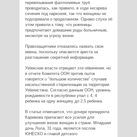
перевязывания фаллопиевых труб
проводилась, как правило, в ходе кесарева
сечения под наркозом, так что женщины не
подозревали о проделанном. Однако слухи об
этом привели к тому, что роженицы
предпочитают домашние роды больничным,
несмотря на угрозу жизни.
Правозащитники отказались назвать свои
имена, поскольку опасаются ареста за
разглашение секретной информации.
Узбекские власти отрицают эти обвинения, но
в отчете Комитета ООН против пыток
говорится о "большом количестве" случаев
насильственной стерилизации на территории
Узбекистана. Согласно данным ООН, уровень
рождаемости в республики упал с 4, 4
ребенка на одну женщину до 2,5 ребенка.
В статье отмечается, что дочери президента
Каримова прилагают все усилия для
улучшения жизни женщин в стране. Младшая
дочь Лола, 31 года, является послом
ЮНЕСКО и главой детского