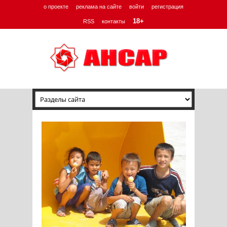
о проекте
реклама на сайте
войти
регистрация
18+
RSS
контакты