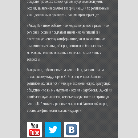
обществе процессах, консолидация мусульманской уммы
России, выявление случаев дискриминации по религиозным
и национальным признакам, защита прав верующих.
«Ансар.Ru» имеет собственных корреспондентов в различных
регионах России и предлагает вниманию читателей как
оперативную новостную информацию, так и эксклюзивные
аналитические статьи, обзоры, религиозно-богословские
материалы, мнения известных экспертов по различным
вопросам.
Материалы, публикуемые на «Ансар.Ru», рассчитаны на
самую широкую аудиторию. Сайт освещает как собственно
религиозную, так и политическую, экономическую, культурную,
общественную жизнь мусульман России и зарубежья. Одной из
наиболее актуальных тем, которые находят место на страницах
"Ансар.Ru", является развитие исламской банковской сферы,
исламских финансов и халяль-индустрии.