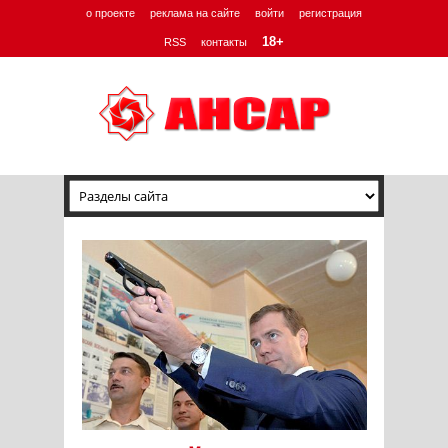
о проекте
реклама на сайте
войти
регистрация
18+
RSS
контакты