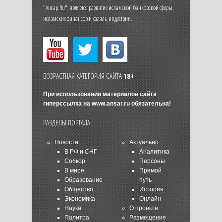
"Ансар.Ru", является развитие исламской банковской сферы,
исламских финансов и халяль-индустрии.
ВОЗРАСТНАЯ КАТЕГОРИЯ САЙТА
18+
При использовании материалов сайта
гиперссылка на
www.ansar.ru
обязательна!
РАЗДЕЛЫ ПОРТАЛА
Новости
Актуально
В РФ и СНГ
Аналитика
Собкор
Персоны
В мире
Прямой
Образование
путь
Общество
История
Экономика
Онлайн
Наука
О проекте
Палитра
Размещение