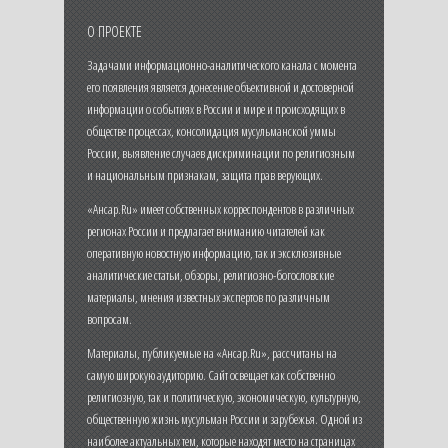
О ПРОЕКТЕ
Задачами информационно-аналитического канала с момента
его появления является донесение объективной и достоверной
информации о событиях в России и мире и происходящих в
обществе процессах, консолидация мусульманской уммы
России, выявление случаев дискриминации по религиозным
и национальным признакам, защита прав верующих.
«Ансар.Ru» имеет собственных корреспондентов в различных
регионах России и предлагает вниманию читателей как
оперативную новостную информацию, так и эксклюзивные
аналитические статьи, обзоры, религиозно-богословские
материалы, мнения известных экспертов по различным
вопросам.
Материалы, публикуемые на «Ансар.Ru», рассчитаны на
самую широкую аудиторию. Сайт освещает как собственно
религиозную, так и политическую, экономическую, культурную,
общественную жизнь мусульман России и зарубежья. Одной из
наиболее актуальных тем, которые находят место на страницах