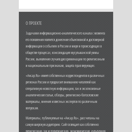
О ПРОЕКТЕ
Задачами информационно-аналитического канала с момента
его появления является донесение объективной и достоверной
информации о событиях в России и мире и происходящих в
обществе процессах, консолидация мусульманской уммы
России, выявление случаев дискриминации по религиозным
и национальным признакам, защита прав верующих.
«Ансар.Ru» имеет собственных корреспондентов в различных
регионах России и предлагает вниманию читателей как
оперативную новостную информацию, так и эксклюзивные
аналитические статьи, обзоры, религиозно-богословские
материалы, мнения известных экспертов по различным
вопросам.
Материалы, публикуемые на «Ансар.Ru», рассчитаны на
самую широкую аудиторию. Сайт освещает как собственно
религиозную, так и политическую, экономическую, культурную,