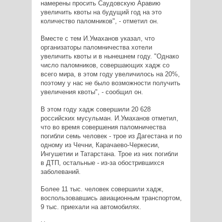
намерены просить Саудовскую Аравию
увеличить квоты на будущий год на это
количество паломников", - отметил он.
Вместе с тем И.Умаханов указал, что
организаторы паломничества хотели
увеличить квоты и в нынешнем году. "Однако
число паломников, совершающих хадж со
всего мира, в этом году увеличилось на 20%,
поэтому у нас не было возможности получить
увеличения квоты", - сообщил он.
В этом году хадж совершили 20 628
российских мусульман. И.Умаханов отметил,
что во время совершения паломничества
погибли семь человек - трое из Дагестана и по
одному из Чечни, Карачаево-Черкесии,
Ингушетии и Татарстана. Трое из них погибли
в ДТП, остальные - из-за обострившихся
заболеваний.
Более 11 тыс. человек совершили хадж,
воспользовавшись авиационным транспортом,
9 тыс. приехали на автомобилях.