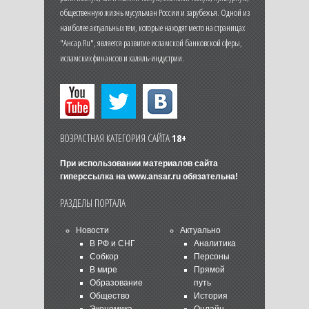
общественную жизнь мусульман России и зарубежья. Одной из
наиболее актуальных тем, которые находят место на страницах
"Ансар.Ru", является развитие исламской банковской сферы,
исламских финансов и халяль-индустрии.
ВОЗРАСТНАЯ КАТЕГОРИЯ САЙТА
18+
При использовании материалов сайта
гиперссылка на
www.ansar.ru
обязательна!
РАЗДЕЛЫ ПОРТАЛА
Новости
Актуально
В РФ и СНГ
Аналитика
Собкор
Персоны
В мире
Прямой
Образование
путь
Общество
История
Экономика
Онлайн