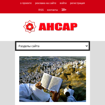
о проекте
реклама на сайте
войти
регистрация
18+
RSS
контакты