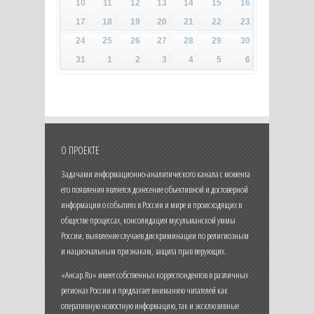
10
11
12
13
14
15
16
17
18
19
20
21
22
23
24
25
26
27
28
29
30
31
1
2
3
4
5
6
О ПРОЕКТЕ
Задачами информационно-аналитического канала с момента
его появления является донесение объективной и достоверной
информации о событиях в России и мире и происходящих в
обществе процессах, консолидация мусульманской уммы
России, выявление случаев дискриминации по религиозным
и национальным признакам, защита прав верующих.
«Ансар.Ru» имеет собственных корреспондентов в различных
регионах России и предлагает вниманию читателей как
оперативную новостную информацию, так и эксклюзивные