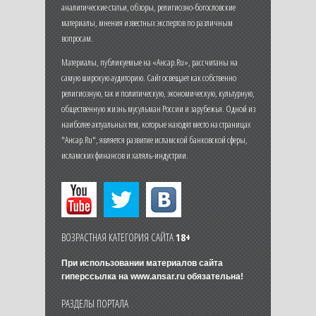
аналитические статьи, обзоры, религиозно-богословские
материалы, мнения известных экспертов по различным
вопросам.
Материалы, публикуемые на «Ансар.Ru», рассчитаны на
самую широкую аудиторию. Сайт освещает как собственно
религиозную, так и политическую, экономическую, культурную,
общественную жизнь мусульман России и зарубежья. Одной из
наиболее актуальных тем, которые находят место на страницах
"Ансар.Ru", является развитие исламской банковской сферы,
исламских финансов и халяль-индустрии.
ВОЗРАСТНАЯ КАТЕГОРИЯ САЙТА
18+
При использовании материалов сайта
гиперссылка на
www.ansar.ru
обязательна!
РАЗДЕЛЫ ПОРТАЛА