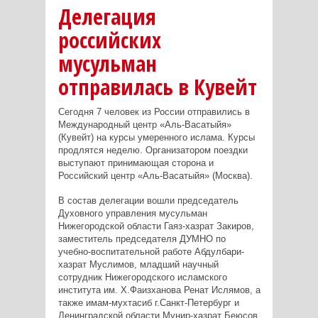
Делегация
российских
мусульман
отправилась в Кувейт
Сегодня 7 человек из России отправились в
Международный центр «Аль-Васатыйя»
(Кувейт) на курсы умеренного ислама. Курсы
продлятся неделю. Организатором поездки
выступают принимающая сторона и
Российский центр «Аль-Васатыйя» (Москва).
В состав делегации вошли председатель
Духовного управления мусульман
Нижегородской области Гаяз-хазрат Закиров,
заместитель председателя ДУМНО по
учебно-воспитательной работе Абдулбари-
хазрат Муслимов, младший научный
сотрудник Нижегородского исламского
института им. Х.Фаизханова Ренат Ислямов, а
также имам-мухтасиб г.Санкт-Петербург и
Ленинградской области Мунир-хазрат Беюсов,