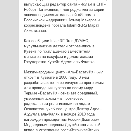
выпускающий редактор сайта «Ислам в СНГ»
Роберт Нагимзянов, член редколлегии серии
энциклопедических словарей «Ислам в
Российской Федерации» Ахмад Макаров и
корреспондент портала IslamRF.Ru Марат
Ахметжанов.
Как сообщили IslamRF.Ru в ДУМНО,
мусульманские деятели отправились в
Кувейт по приглашению заместителя
министра по вакуфам и делам ислама
Государства Кувейт Аделя аль-Фаляха.
Международный центр «Аль-Васатыйя» был
открыт в Кувейте в 2006 году. В нем
разрабатываются и реализуются программы
для проведения курсов по всему миру.
Термин «Васатыйя» означает срединный,
умеренный ислам – в противовес
радикальным религиозным взглядам.
Основатель учебного центра Доктор Адель
Абдулла аль-Фалях в ноябре 2010 года
награжден президентом России Дмитрием
Медведевым орденом Дружбы «за личный
вклад в укрепление российско-кувейтских