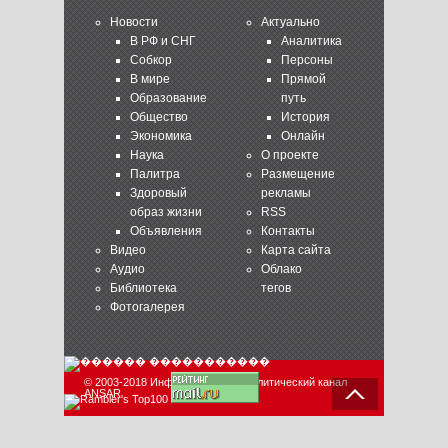
Новости
Актуально
В РФ и СНГ
Аналитика
Собкор
Персоны
В мире
Прямой
Образование
путь
Общество
История
Экономика
Онлайн
Наука
О проекте
Палитра
Размещение
Здоровый
рекламы
образ жизни
RSS
Объявления
Контакты
Видео
Карта сайта
Аудио
Облако
Библиотека
тегов
Фотогалерея
© 2003-2018 Информационно-аналитический канал
ANSAR