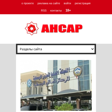
о проекте
реклама на сайте
войти
регистрация
18+
RSS
контакты