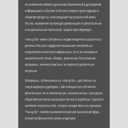
его появления является донесение объективной и достоверной
информации о событиях в России и мире и происходящих в
обществе процессах, консолидация мусульманской уммы
России, выявление случаев дискриминации по религиозным
и национальным признакам, защита прав верующих.
«Ансар.Ru» имеет собственных корреспондентов в различных
регионах России и предлагает вниманию читателей как
оперативную новостную информацию, так и эксклюзивные
аналитические статьи, обзоры, религиозно-богословские
материалы, мнения известных экспертов по различным
вопросам.
Материалы, публикуемые на «Ансар.Ru», рассчитаны на
самую широкую аудиторию. Сайт освещает как собственно
религиозную, так и политическую, экономическую, культурную,
общественную жизнь мусульман России и зарубежья. Одной из
наиболее актуальных тем, которые находят место на страницах
"Ансар.Ru", является развитие исламской банковской сферы,
исламских финансов и халяль-индустрии.