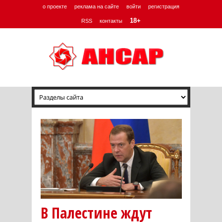
о проекте
реклама на сайте
войти
регистрация
18+
RSS
контакты
В Палестине ждут