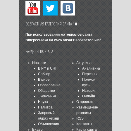
ВОЗРАСТНАЯ КАТЕГОРИЯ САЙТА
18+
При использовании материалов сайта
гиперссылка на
www.ansar.ru
обязательна!
РАЗДЕЛЫ ПОРТАЛА
Новости
Актуально
В РФ и СНГ
Аналитика
Собкор
Персоны
В мире
Прямой
Образование
путь
Общество
История
Экономика
Онлайн
Наука
О проекте
Палитра
Размещение
Здоровый
рекламы
образ жизни
RSS
Объявления
Контакты
Видео
Карта сайта