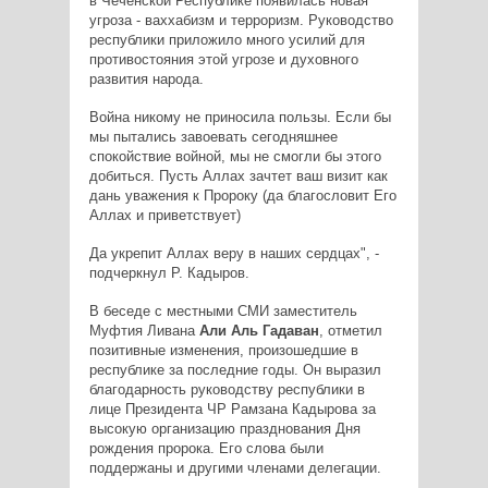
в Чеченской Республике появилась новая
угроза - ваххабизм и терроризм. Руководство
республики приложило много усилий для
противостояния этой угрозе и духовного
развития народа.
Война никому не приносила пользы. Если бы
мы пытались завоевать сегодняшнее
спокойствие войной, мы не смогли бы этого
добиться. Пусть Аллах зачтет ваш визит как
дань уважения к Пророку (да благословит Его
Аллах и приветствует)
Да укрепит Аллах веру в наших сердцах", -
подчеркнул Р. Кадыров.
В беседе с местными СМИ заместитель
Муфтия Ливана
Али Аль Гадаван
, отметил
позитивные изменения, произошедшие в
республике за последние годы. Он выразил
благодарность руководству республики в
лице Президента ЧР Рамзана Кадырова за
высокую организацию празднования Дня
рождения пророка. Его слова были
поддержаны и другими членами делегации.