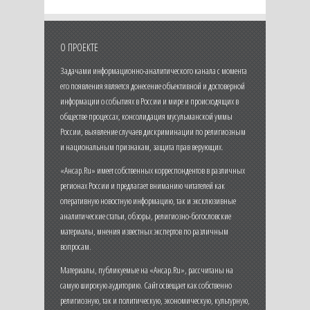
О ПРОЕКТЕ
Задачами информационно-аналитического канала с момента
его появления является донесение объективной и достоверной
информации о событиях в России и мире и происходящих в
обществе процессах, консолидация мусульманской уммы
России, выявление случаев дискриминации по религиозным
и национальным признакам, защита прав верующих.
«Ансар.Ru» имеет собственных корреспондентов в различных
регионах России и предлагает вниманию читателей как
оперативную новостную информацию, так и эксклюзивные
аналитические статьи, обзоры, религиозно-богословские
материалы, мнения известных экспертов по различным
вопросам.
Материалы, публикуемые на «Ансар.Ru», рассчитаны на
самую широкую аудиторию. Сайт освещает как собственно
религиозную, так и политическую, экономическую, культурную,