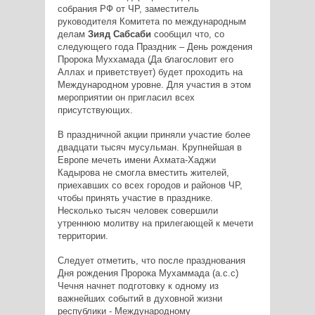
собрания РФ от ЧР, заместитель
руководителя Комитета по международным
делам
Зияд Сабсаби
сообщил что, со
следующего года Праздник – День рождения
Пророка Муххамада (Да благословит его
Аллах и приветствует) будет проходить на
Международном уровне. Для участия в этом
мероприятии он пригласил всех
присутствующих.
В праздничной акции приняли участие более
двадцати тысяч мусульман. Крупнейшая в
Европе мечеть имени Ахмата-Хаджи
Кадырова не смогла вместить жителей,
приехавших со всех городов и районов ЧР,
чтобы принять участие в празднике.
Несколько тысяч человек совершили
утреннюю молитву на прилегающей к мечети
территории.
Следует отметить, что после празднования
Дня рождения Пророка Мухаммада (а.с.с)
Чечня начнет подготовку к одному из
важнейших событий в духовной жизни
республики - Международному