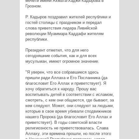
мечети имени Ахмата-Хаджи Кадырова в
Грозном.
Р. Кадыров поздравил жителей республики и
гостей столицы с праздником и передал
слова приветствия лидера Ливийской
революции Муаммара Каддафи жителям
республики.
Президент отметил, что для него
сегодняшние события, как и для всех
мусульман, имеют огромное значение.
"Я уверен, что все собравшиеся здесь
пришли ради Аллаха и Его Посланника (да
благословит Его Аллах и приветствует). Я
хочу обратиться к народу. Прошу вас
воспитывать детей в соответствии с исламом,
смотреть, с кем они общаются, где бывают, за
кем следуют. Может, они следуют за людьми,
которые в свое время убивали сподвижников
нашего Пророка (да благословит Его Аллах и
приветствует). В годы советской власти
религиозность не приветствовалась. Слава
Аллаху, эти времена прошли, но после этого