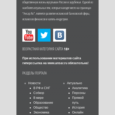
общественную жизнь мусульман России и зарубежья. Одной из
наиболее актуальных тем, которые находят место на страницах
"Ансар.Ru", является развитие исламской банковской сферы,
исламских финансов и халяль-индустрии.
ВОЗРАСТНАЯ КАТЕГОРИЯ САЙТА
18+
При использовании материалов сайта
гиперссылка на
www.ansar.ru
обязательна!
РАЗДЕЛЫ ПОРТАЛА
Новости
Актуально
В РФ и СНГ
Аналитика
Собкор
Персоны
В мире
Прямой
Образование
путь
Общество
История
Экономика
Онлайн