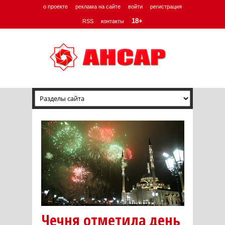
о проекте
реклама на сайте
войти
регистрация
18+
RSS
контакты
Чечня отметила день