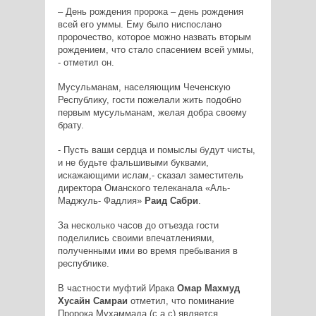
– День рождения пророка – день рождения
всей его уммы. Ему было ниспослано
пророчество, которое можно назвать вторым
рождением, что стало спасением всей уммы,
- отметил он.
Мусульманам, населяющим Чеченскую
Республику, гости пожелали жить подобно
первым мусульманам, желая добра своему
брату.
- Пусть ваши сердца и помыслы будут чисты,
и не будьте фальшивыми буквами,
искажающими ислам,- сказал заместитель
директора Оманского телеканала «Аль-
Маджуль- Фадлия»
Раид Сабри
.
За несколько часов до отъезда гости
поделились своими впечатлениями,
полученными ими во время пребывания в
республике.
В частности муфтий Ирака
Омар Махмуд
Хусайн Самраи
отметил, что поминание
Пророка Мухаммада (с.а.с) является