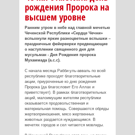
рождения Пророка на
высшем уровне
Ранним утром в небе над главной мечетью
Чеченской Республики «Сердце Чечни»
вспыхнули яркие разноцветные вспышки –
праздничные фейерверки предвещающие
о наступлении священного дня для
мусульман - Дня Рождения пророка
Мухаммада (а.с.с).
С начала месяца Рабби-уль-авваль по всей
республике проходят благотворительные
акции, приуроченные ко дню рождения
Пророка (да благословит Его Аллах и
приветствует). В рамках благотворительных
акций, малоимущим жителям республики
оказывается продовольственная и
материальная помощь. Совершаются обряды
жертвоприношения, мясо жертвенных
животных раздается нуждающимся. В
мечетях городов и сел читаются мовлиды.