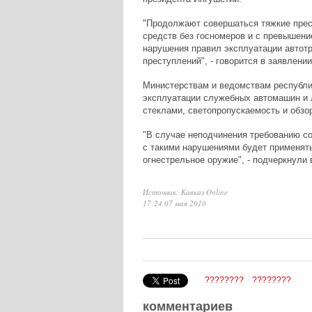
"Продолжают совершаться тяжкие прес
средств без госномеров и с превышени
нарушения правил эксплуатации автот
преступлений", - говорится в заявлени
Министерствам и ведомствам республи
эксплуатации служебных автомашин и 
стеклами, светопропускаемость и обзо
"В случае неподчинения требованию со
с такими нарушениями будет применят
огнестрельное оружие", - подчеркнули
Источник: Кавказ Online
17:24 07 мая 2010
????????
????????
комментариев