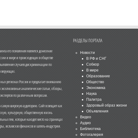
РАЗДЕЛЫ ПОРТАЛА
нта его появления является донесение
Новости
ссии и мире и происходящих в обществе
В РФ и СНГ
 выявление случаев дискриминации по
Собкор
В мире
 верующих.
Образование
чных регионах России и предлагает вниманию
Общество
и эксклюзивные аналитические статьи, обзоры,
Экономика
Наука
 экспертов по различным вопросам.
Палитра
 самую широкую аудиторию. Сайт освещает как
Здоровый образ жизни
Объявления
ескую, культурную, общественную жизнь
Видео
льных тем, которые находят место на страницах
Аудио
еры, исламских финансов и халяль-индустрии.
Библиотека
Фотогалерея