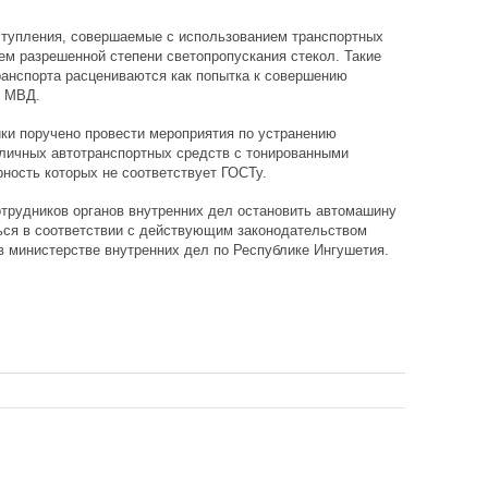
тупления, совершаемые с использованием транспортных
ем разрешенной степени светопропускания стекол. Такие
ранспорта расцениваются как попытка к совершению
и МВД.
ки поручено провести мероприятия по устранению
личных автотранспортных средств с тонированными
рность которых не соответствует ГОСТу.
трудников органов внутренних дел остановить автомашину
ься в соответствии с действующим законодательством
 в министерстве внутренних дел по Республике Ингушетия.