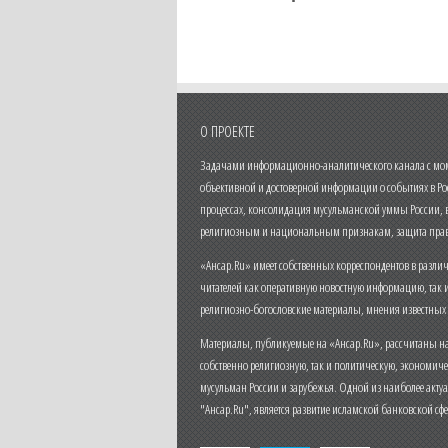
О ПРОЕКТЕ
Задачами информационно-аналитического канала с моме
объективной и достоверной информации о событиях в Ро
процессах, консолидация мусульманской уммы России,
религиозным и национальным признакам, защита прав
«Ансар.Ru» имеет собственных корреспондентов в разли
читателей как оперативную новостную информацию, так 
религиозно-богословские материалы, мнения известных
Материалы, публикуемые на «Ансар.Ru», рассчитаны на
собственно религиозную, так и политическую, экономич
мусульман России и зарубежья. Одной из наиболее актуа
"Ансар.Ru", является развитие исламской банковской сф