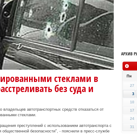
АРХИВ Р
нированными стеклами в
Пн
асстреливать без суда и
27
3
10
о владельцев автотранспортных средств отказаться от
17
ованными стеклами.
24
ращения преступлений с использованием автотранспорта с
31
 общественной безопасности", - пояснили в пресс-службе