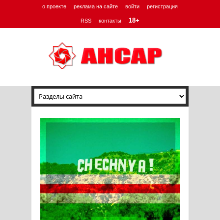
о проекте
реклама на сайте
войти
регистрация
18+
RSS
контакты