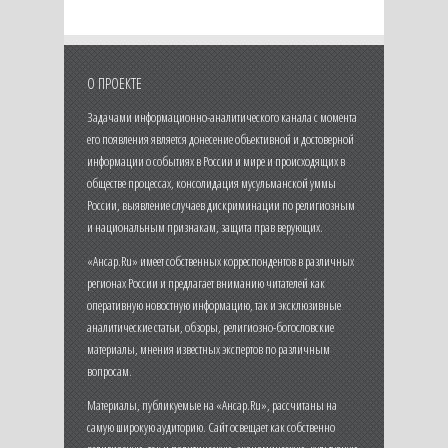
О ПРОЕКТЕ
Задачами информационно-аналитического канала с момента
его появления является донесение объективной и достоверной
информации о событиях в России и мире и происходящих в
обществе процессах, консолидация мусульманской уммы
России, выявление случаев дискриминации по религиозным
и национальным признакам, защита прав верующих.
«Ансар.Ru» имеет собственных корреспондентов в различных
регионах России и предлагает вниманию читателей как
оперативную новостную информацию, так и эксклюзивные
аналитические статьи, обзоры, религиозно-богословские
материалы, мнения известных экспертов по различным
вопросам.
Материалы, публикуемые на «Ансар.Ru», рассчитаны на
самую широкую аудиторию. Сайт освещает как собственно