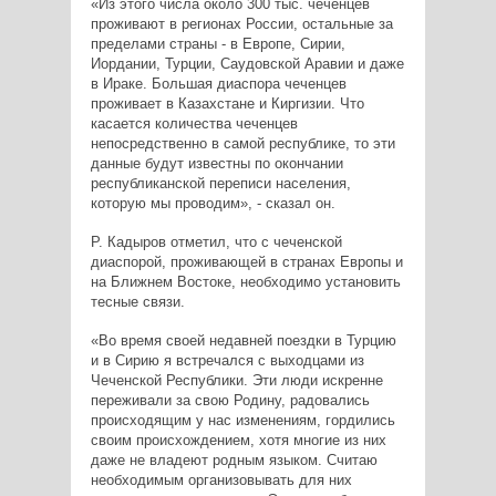
«Из этого числа около 300 тыс. чеченцев
проживают в регионах России, остальные за
пределами страны - в Европе, Сирии,
Иордании, Турции, Саудовской Аравии и даже
в Ираке. Большая диаспора чеченцев
проживает в Казахстане и Киргизии. Что
касается количества чеченцев
непосредственно в самой республике, то эти
данные будут известны по окончании
республиканской переписи населения,
которую мы проводим», - сказал он.
Р. Кадыров отметил, что с чеченской
диаспорой, проживающей в странах Европы и
на Ближнем Востоке, необходимо установить
тесные связи.
«Во время своей недавней поездки в Турцию
и в Сирию я встречался с выходцами из
Чеченской Республики. Эти люди искренне
переживали за свою Родину, радовались
происходящим у нас изменениям, гордились
своим происхождением, хотя многие из них
даже не владеют родным языком. Считаю
необходимым организовывать для них