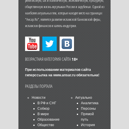
религиозную, так и политическую, экономическую, культурную,
общественную жизнь мусульман России и зарубежья. Одной из
наиболее актуальных тем, которые находят место на страницах
"Ансар.Ru", является развитие исламской банковской сферы,
исламских финансов и халяль-индустрии.
ВОЗРАСТНАЯ КАТЕГОРИЯ САЙТА
18+
При использовании материалов сайта
гиперссылка на
www.ansar.ru
обязательна!
РАЗДЕЛЫ ПОРТАЛА
Новости
Актуально
В РФ и СНГ
Аналитика
Собкор
Персоны
В мире
Прямой
Образование
путь
Общество
История