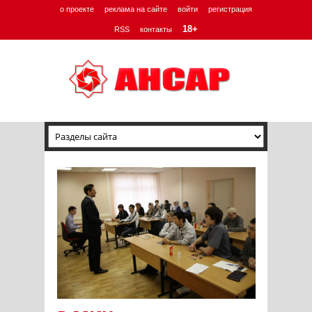
о проекте
реклама на сайте
войти
регистрация
18+
RSS
контакты