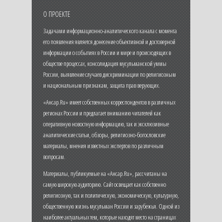
О ПРОЕКТЕ
Задачами информационно-аналитического канала с момента
его появления является донесение объективной и достоверной
информации о событиях в России и мире и происходящих в
обществе процессах, консолидация мусульманской уммы
России, выявление случаев дискриминации по религиозным
и национальным признакам, защита прав верующих.
«Ансар.Ru» имеет собственных корреспондентов в различных
регионах России и предлагает вниманию читателей как
оперативную новостную информацию, так и эксклюзивные
аналитические статьи, обзоры, религиозно-богословские
материалы, мнения известных экспертов по различным
вопросам.
Материалы, публикуемые на «Ансар.Ru», рассчитаны на
самую широкую аудиторию. Сайт освещает как собственно
религиозную, так и политическую, экономическую, культурную,
общественную жизнь мусульман России и зарубежья. Одной из
наиболее актуальных тем, которые находят место на страницах