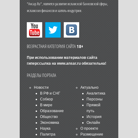
"Ансар.Ru", является развитие исламской банковской сферы,
исламских финансов и халяль-индустрии.
ВОЗРАСТНАЯ КАТЕГОРИЯ САЙТА
18+
При использовании материалов сайта
гиперссылка на
www.ansar.ru
обязательна!
РАЗДЕЛЫ ПОРТАЛА
Новости
Актуально
В РФ и СНГ
Аналитика
Собкор
Персоны
В мире
Прямой
Образование
путь
Общество
История
Экономика
Онлайн
Наука
О проекте
Палитра
Размещение