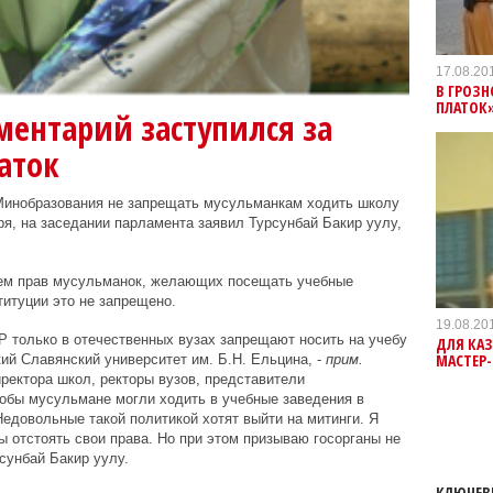
17.08.20
В ГРОЗН
ПЛАТОК
ментарий заступился за
аток
 Минобразования не запрещать мусульманкам ходить школу
бря, на заседании парламента заявил Турсунбай Бакир уулу,
ием прав мусульманок, желающих посещать учебные
титуции это не запрещено.
19.08.20
КР только в отечественных вузах запрещают носить на учебу
ДЛЯ КА
МАСТЕР
ий Славянский университет им. Б.Н. Ельцина, -
прим.
иректора школ, ректоры вузов, представители
обы мусульмане могли ходить в учебные заведения в
Недовольные такой политикой хотят выйти на митинги. Я
ы отстоять свои права. Но при этом призываю госорганы не
сунбай Бакир уулу.
КЛЮЧЕВ