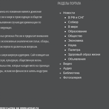
РАЗДЕЛЫ ПОРТАЛА
нта его появления является донесение
Новости
ссии и мире и происходящих в обществе
В РФ и СНГ
 выявление случаев дискриминации по
Собкор
В мире
 верующих.
Образование
чных регионах России и предлагает вниманию
Общество
и эксклюзивные аналитические статьи, обзоры,
Экономика
Наука
 экспертов по различным вопросам.
Палитра
 самую широкую аудиторию. Сайт освещает как
Здоровый образ жизни
Объявления
ескую, культурную, общественную жизнь
Видео
льных тем, которые находят место на страницах
Аудио
еры, исламских финансов и халяль-индустрии.
Библиотека
Фотогалерея
иперссылка на
www.ansar.ru