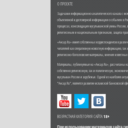
О ПРОЕКТЕ
Задачами информационно-аналитического канала с моме
объективной и достоверной информации о событиях в Ро
процессах, консолидация мусульманской уммы России,
религиозным и национальным признакам, защита прав
«Ансар.Ru» имеет собственных корреспондентов в разли
читателей как оперативную новостную информацию, так 
религиозно-богословские материалы, мнения известных
Материалы, публикуемые на «Ансар.Ru», рассчитаны на
собственно религиозную, так и политическую, экономич
мусульман России и зарубежья. Одной из наиболее актуа
"Ансар.Ru", является развитие исламской банковской сф
ВОЗРАСТНАЯ КАТЕГОРИЯ САЙТА
18+
При использовании материалов сайта г