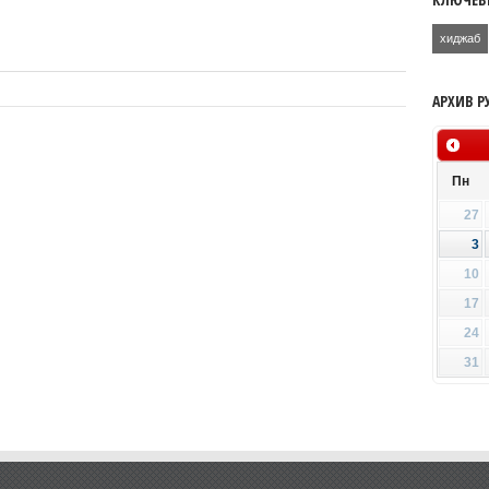
хиджаб
АРХИВ Р
Пн
27
3
10
17
24
31