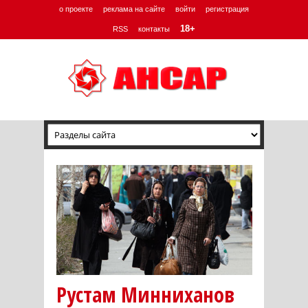
о проекте
реклама на сайте
войти
регистрация
18+
RSS
контакты
Рустам Минниханов