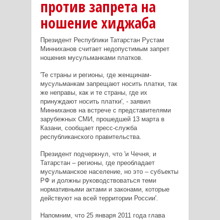
против запрета на
ношение хиджаба
Президент Республики Татарстан Рустам
Минниханов считает недопустимым запрет
ношения мусульманками платков.
'Те страны и регионы, где женщинам-
мусульманкам запрещают носить платки, так
же неправы, как и те страны, где их
принуждают носить платки', - заявил
Минниханов на встрече с представителями
зарубежных СМИ, прошедшей 13 марта в
Казани, сообщает пресс-служба
республиканского правительства.
Президент подчеркнул, что 'и Чечня, и
Татарстан – регионы, где преобладает
мусульманское население, но это – субъекты
РФ и должны руководствоваться теми
нормативными актами и законами, которые
действуют на всей территории России'.
Напомним, что 25 января 2011 года глава