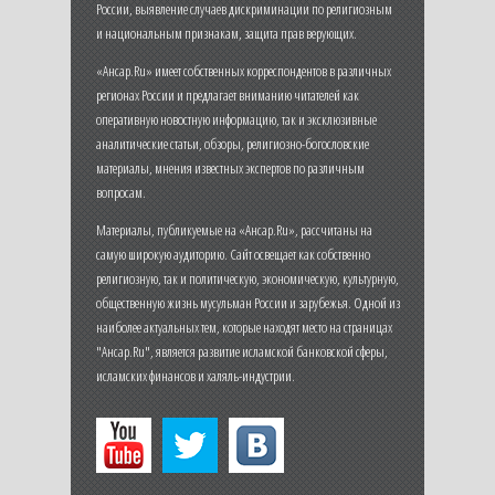
России, выявление случаев дискриминации по религиозным
и национальным признакам, защита прав верующих.
«Ансар.Ru» имеет собственных корреспондентов в различных
регионах России и предлагает вниманию читателей как
оперативную новостную информацию, так и эксклюзивные
аналитические статьи, обзоры, религиозно-богословские
материалы, мнения известных экспертов по различным
вопросам.
Материалы, публикуемые на «Ансар.Ru», рассчитаны на
самую широкую аудиторию. Сайт освещает как собственно
религиозную, так и политическую, экономическую, культурную,
общественную жизнь мусульман России и зарубежья. Одной из
наиболее актуальных тем, которые находят место на страницах
"Ансар.Ru", является развитие исламской банковской сферы,
исламских финансов и халяль-индустрии.