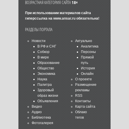
ВОЗРАСТНАЯ КАТЕГОРИЯ САЙТА
18+
При использовании материалов сайта
гиперссылка на
www.ansar.ru
обязательна!
РАЗДЕЛЫ ПОРТАЛА
Новости
Актуально
В РФ и СНГ
Аналитика
Собкор
Персоны
В мире
Прямой
Образование
путь
Общество
История
Экономика
Онлайн
Наука
О проекте
Палитра
Размещение
Здоровый
рекламы
образ жизни
RSS
Объявления
Контакты
Видео
Карта сайта
Аудио
Облако
Библиотека
тегов
Фотогалерея