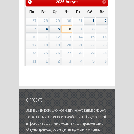
2026
Август
Пн
Вт
Ср
Чт
Пт
Сб
Вс
27
28
29
30
31
1
2
3
4
5
6
7
8
9
10
11
12
13
14
15
16
17
18
19
20
21
22
23
24
25
26
27
28
29
30
31
1
2
3
4
5
6
О ПРОЕКТЕ
Задачами информационно-аналитического канала с момента
его появления является донесение объективной и достоверной
информации о событиях в России и мире и происходящих в
обществе процессах, консолидация мусульманской уммы