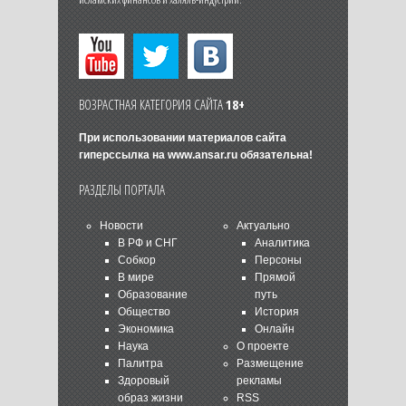
ВОЗРАСТНАЯ КАТЕГОРИЯ САЙТА
18+
При использовании материалов сайта
гиперссылка на
www.ansar.ru
обязательна!
РАЗДЕЛЫ ПОРТАЛА
Новости
Актуально
В РФ и СНГ
Аналитика
Собкор
Персоны
В мире
Прямой
Образование
путь
Общество
История
Экономика
Онлайн
Наука
О проекте
Палитра
Размещение
Здоровый
рекламы
образ жизни
RSS