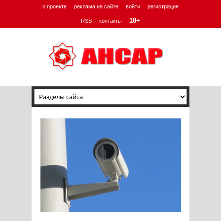
о проекте
реклама на сайте
войти
регистрация
18+
RSS
контакты