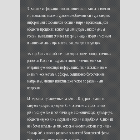
Задачами информационно-аналитического канала с момента
его появления является донесение объективной и достоверной
информации о событиях в России и мире и происходящих в
обществе процессах, консолидация мусульманской уммы
России, выявление случаев дискриминации по религиозным
и национальным признакам, защита прав верующих.
«Ансар.Ru» имеет собственных корреспондентов в различных
регионах России и предлагает вниманию читателей как
оперативную новостную информацию, так и эксклюзивные
аналитические статьи, обзоры, религиозно-богословские
материалы, мнения известных экспертов по различным
вопросам.
Материалы, публикуемые на «Ансар.Ru», рассчитаны на
самую широкую аудиторию. Сайт освещает как собственно
религиозную, так и политическую, экономическую, культурную,
общественную жизнь мусульман России и зарубежья. Одной из
наиболее актуальных тем, которые находят место на страницах
"Ансар.Ru", является развитие исламской банковской сферы,
исламских финансов и халяль-индустрии.