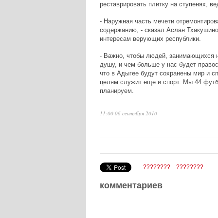
реставрировать плитку на ступенях, в
- Наружная часть мечети отремонтиров
содержанию, - сказал Аслан Тхакушин
интересам верующих республики.
- Важно, чтобы людей, занимающихся 
душу, и чем больше у нас будет право
что в Адыгее будут сохранены мир и спо
целям служит еще и спорт. Мы 44 футб
планируем.
11:00 06 сентября 2010
????????
????????
комментариев