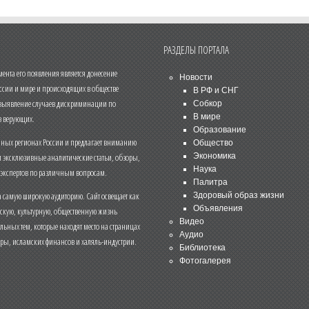
РАЗДЕЛЫ ПОРТАЛА
нта его появления является донесение
Новости
ссии и мире и происходящих в обществе
В РФ и СНГ
 выявление случаев дискриминации по
Собкор
В мире
 верующих.
Образование
чных регионах России и предлагает вниманию
Общество
и эксклюзивные аналитические статьи, обзоры,
Экономика
Наука
 экспертов по различным вопросам.
Палитра
 самую широкую аудиторию. Сайт освещает как
Здоровый образ жизни
Объявления
ескую, культурную, общественную жизнь
Видео
льных тем, которые находят место на страницах
Аудио
еры, исламских финансов и халяль-индустрии.
Библиотека
Фотогалерея