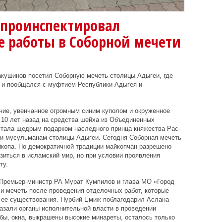
 проинспектировал
е работы в Соборной мечети
акушинов посетил Соборную мечеть столицы Адыгеи, где
т и пообщался с муфтием Республики Адыгея и
ние, увенчанное огромным синим куполом и окруженное
 10 лет назад на средства шейха из Объединенных
стала щедрым подарком наследного принца княжества Рас-
и мусульманам столицы Адыгеи. Сегодня Соборная мечеть
йкопа. По демократичной традиции майкопчан разрешено
иться в исламский мир, но при условии проявления
ту.
 Премьер-министр РА Мурат Кумпилов и глава МО «Город
и мечеть после проведения отделочных работ, которые
т ее существования. Нурбий Емиж поблагодарил Аслана
казали органы исполнительной власти в проведении
бы, окна, выкрашены высокие минареты, осталось только