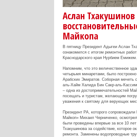
Аслан Тхакушинов
восстановительны
Майкопа
В пятницу Президент Адыгеи Аслан Тх
ознакомился с итогом ремонтных рабо
Краснодарского края Нурбием Емижем.
Напомним, что это величественное зда
четырьмя минаретами, было построено
Арабских Эмиратов. Соборная мечеть 
аль-Хайм Халида Бин Сакр-аль-Кассим
– одна из достопримечательностей Ма
посещать и туристам, желающим погруз
уважения к святому для верующих мес
Президент РА, которого сопровождали
Майкоп» Михаил Черниченко, осмотрел
были проведены впервые за все 10 ле
Тхакушинова за содействие, которое о
ремонта. Заменены водопроводные тру