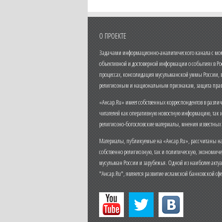
О ПРОЕКТЕ
Задачами информационно-аналитического канала с моме
объективной и достоверной информации о событиях в Ро
процессах, консолидация мусульманской уммы России,
религиозным и национальным признакам, защита прав
«Ансар.Ru» имеет собственных корреспондентов в разли
читателей как оперативную новостную информацию, так 
религиозно-богословские материалы, мнения известных
Материалы, публикуемые на «Ансар.Ru», рассчитаны на
собственно религиозную, так и политическую, экономич
мусульман России и зарубежья. Одной из наиболее актуа
"Ансар.Ru", является развитие исламской банковской сф