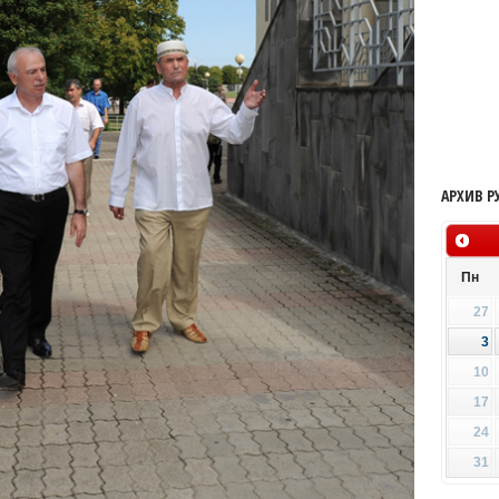
АРХИВ Р
Пн
27
3
10
17
24
31