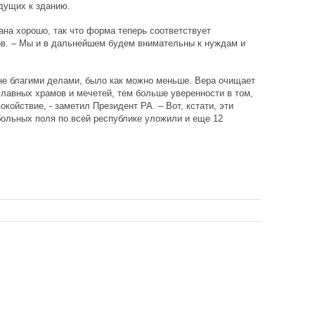
едущих к зданию.
ана хорошо, так что форма теперь соответствует
ов. – Мы и в дальнейшем будем внимательны к нуждам и
не благими делами, было как можно меньше. Вера очищает
славных храмов и мечетей, тем больше уверенности в том,
койствие, - заметил Президент РА. – Вот, кстати, эти
ольных поля по всей республике уложили и еще 12