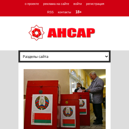
о проекте
реклама на сайте
войти
регистрация
18+
RSS
контакты