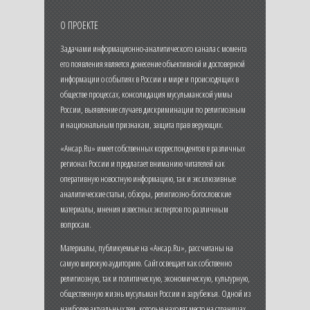
О ПРОЕКТЕ
Задачами информационно-аналитического канала с момента
его появления является донесение объективной и достоверной
информации о событиях в России и мире и происходящих в
обществе процессах, консолидация мусульманской уммы
России, выявление случаев дискриминации по религиозным
и национальным признакам, защита прав верующих.
«Ансар.Ru» имеет собственных корреспондентов в различных
регионах России и предлагает вниманию читателей как
оперативную новостную информацию, так и эксклюзивные
аналитические статьи, обзоры, религиозно-богословские
материалы, мнения известных экспертов по различным
вопросам.
Материалы, публикуемые на «Ансар.Ru», рассчитаны на
самую широкую аудиторию. Сайт освещает как собственно
религиозную, так и политическую, экономическую, культурную,
общественную жизнь мусульман России и зарубежья. Одной из
наиболее актуальных тем, которые находят место на страницах