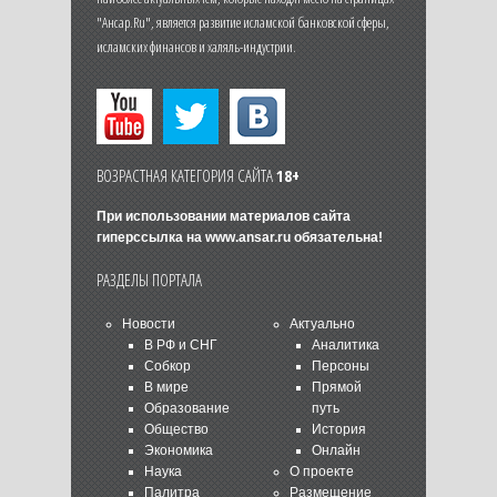
"Ансар.Ru", является развитие исламской банковской сферы,
исламских финансов и халяль-индустрии.
ВОЗРАСТНАЯ КАТЕГОРИЯ САЙТА
18+
При использовании материалов сайта
гиперссылка на
www.ansar.ru
обязательна!
РАЗДЕЛЫ ПОРТАЛА
Новости
Актуально
В РФ и СНГ
Аналитика
Собкор
Персоны
В мире
Прямой
Образование
путь
Общество
История
Экономика
Онлайн
Наука
О проекте
Палитра
Размещение