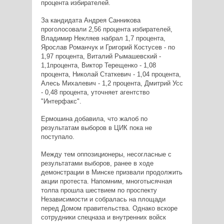
процента избирателей.
За кандидата Андрея Санникова
проголосовали 2,56 процента избирателей,
Владимир Некляев набрал 1,7 процента,
Ярослав Романчук и Григорий Костусев - по
1,97 процента, Виталий Рымашевский -
1,1процента, Виктор Терещенко - 1,08
процента, Николай Статкевич - 1,04 процента,
Алесь Михалевич - 1,2 процента, Дмитрий Усс
- 0,48 процента, уточняет агентство
"Интерфакс".
Ермошина добавила, что жалоб по
результатам выборов в ЦИК пока не
поступало.
Между тем оппозиционеры, несогласные с
результатами выборов, ранее в ходе
демонстрации в Минске призвали продолжить
акции протеста. Напомним, многотысячная
толпа прошла шествием по проспекту
Независимости и собралась на площади
перед Домом правительства. Однако вскоре
сотрудники спецназа и внутренних войск