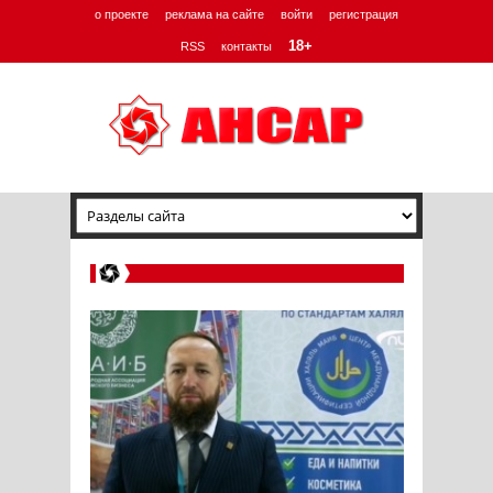
о проекте
реклама на сайте
войти
регистрация
18+
RSS
контакты