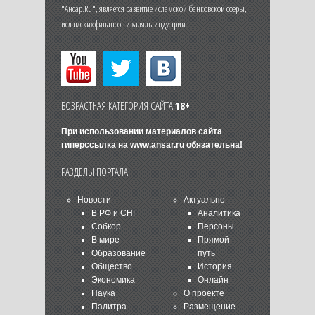
"Ансар.Ru", является развитие исламской банковской сферы,
исламских финансов и халяль-индустрии.
ВОЗРАСТНАЯ КАТЕГОРИЯ САЙТА
18+
При использовании материалов сайта
гиперссылка на
www.ansar.ru
обязательна!
РАЗДЕЛЫ ПОРТАЛА
Новости
Актуально
В РФ и СНГ
Аналитика
Собкор
Персоны
В мире
Прямой
Образование
путь
Общество
История
Экономика
Онлайн
Наука
О проекте
Палитра
Размещение