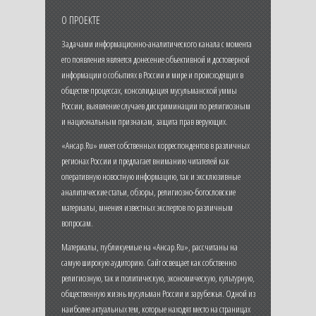
О ПРОЕКТЕ
Задачами информационно-аналитического канала с момента
его появления является донесение объективной и достоверной
информации о событиях в России и мире и происходящих в
обществе процессах, консолидация мусульманской уммы
России, выявление случаев дискриминации по религиозным
и национальным признакам, защита прав верующих.
«Ансар.Ru» имеет собственных корреспондентов в различных
регионах России и предлагает вниманию читателей как
оперативную новостную информацию, так и эксклюзивные
аналитические статьи, обзоры, религиозно-богословские
материалы, мнения известных экспертов по различным
вопросам.
Материалы, публикуемые на «Ансар.Ru», рассчитаны на
самую широкую аудиторию. Сайт освещает как собственно
религиозную, так и политическую, экономическую, культурную,
общественную жизнь мусульман России и зарубежья. Одной из
наиболее актуальных тем, которые находят место на страницах