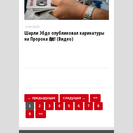
5.09.2020
Шарли Эбдо опубликовал карикатуры
на Пророка ﷺ! (Видео)
← предыдущая
следущая →
<<
1
2
3
4
5
6
7
8
9
>>