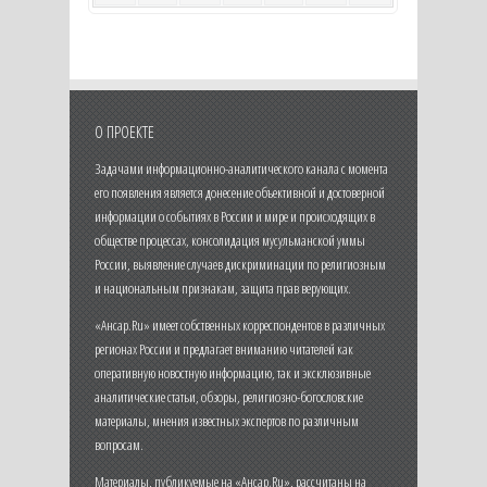
О ПРОЕКТЕ
Задачами информационно-аналитического канала с момента
его появления является донесение объективной и достоверной
информации о событиях в России и мире и происходящих в
обществе процессах, консолидация мусульманской уммы
России, выявление случаев дискриминации по религиозным
и национальным признакам, защита прав верующих.
«Ансар.Ru» имеет собственных корреспондентов в различных
регионах России и предлагает вниманию читателей как
оперативную новостную информацию, так и эксклюзивные
аналитические статьи, обзоры, религиозно-богословские
материалы, мнения известных экспертов по различным
вопросам.
Материалы, публикуемые на «Ансар.Ru», рассчитаны на