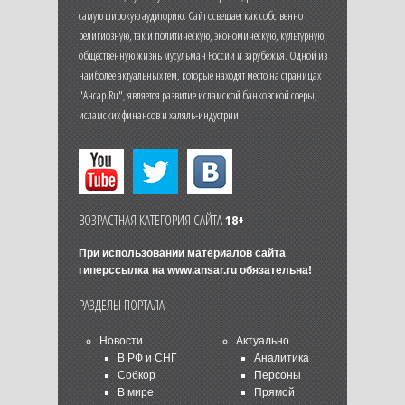
самую широкую аудиторию. Сайт освещает как собственно
религиозную, так и политическую, экономическую, культурную,
общественную жизнь мусульман России и зарубежья. Одной из
наиболее актуальных тем, которые находят место на страницах
"Ансар.Ru", является развитие исламской банковской сферы,
исламских финансов и халяль-индустрии.
ВОЗРАСТНАЯ КАТЕГОРИЯ САЙТА
18+
При использовании материалов сайта
гиперссылка на
www.ansar.ru
обязательна!
РАЗДЕЛЫ ПОРТАЛА
Новости
Актуально
В РФ и СНГ
Аналитика
Собкор
Персоны
В мире
Прямой