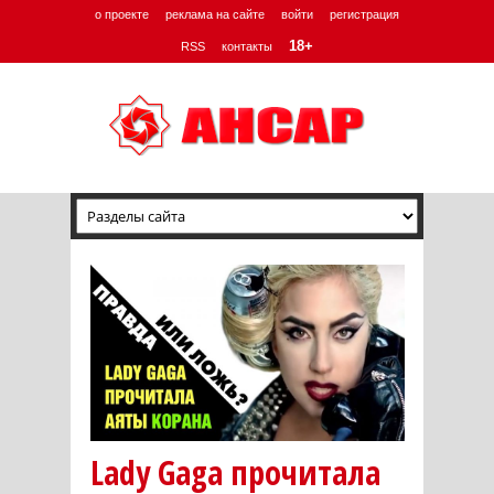
о проекте
реклама на сайте
войти
регистрация
18+
RSS
контакты
Lady Gaga прочитала