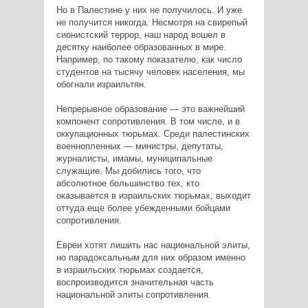
Но в Палестине у них не получилось. И уже
не получится никогда. Несмотря на свирепый
сионистский террор, наш народ вошел в
десятку наиболее образованных в мире.
Например, по такому показателю, как число
студентов на тысячу человек населения, мы
обогнали израильтян.
Непрерывное образование — это важнейший
компонент сопротивления. В том числе, и в
оккупационных тюрьмах. Среди палестинских
военнопленных — министры, депутаты,
журналисты, имамы, муниципальные
служащие. Мы добились того, что
абсолютное большинство тех, кто
оказывается в израильских тюрьмах, выходит
оттуда еще более убежденными бойцами
сопротивления.
Евреи хотят лишить нас национальной элиты,
но парадоксальным для них образом именно
в израильских тюрьмах создается,
воспроизводится значительная часть
национальной элиты сопротивления.