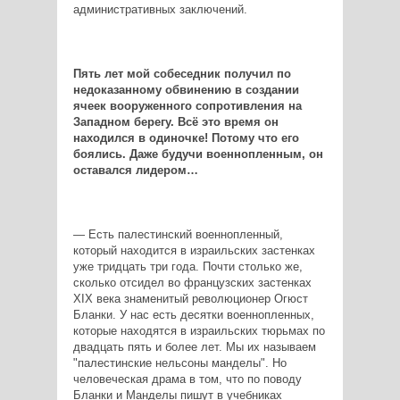
административных заключений.
Пять лет мой собеседник получил по
недоказанному обвинению в создании
ячеек вооруженного сопротивления на
Западном берегу. Всё это время он
находился в одиночке! Потому что его
боялись. Даже будучи военнопленным, он
оставался лидером…
— Есть палестинский военнопленный,
который находится в израильских застенках
уже тридцать три года. Почти столько же,
сколько отсидел во французских застенках
XIX века знаменитый революционер Огюст
Бланки. У нас есть десятки военнопленных,
которые находятся в израильских тюрьмах по
двадцать пять и более лет. Мы их называем
"палестинские нельсоны манделы". Но
человеческая драма в том, что по поводу
Бланки и Манделы пишут в учебниках