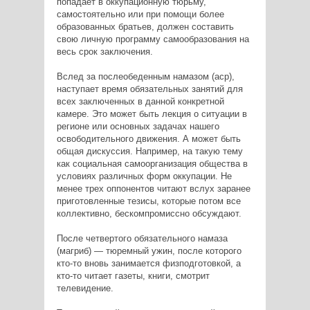
попадает в оккупационную тюрьму,
самостоятельно или при помощи более
образованных братьев, должен составить
свою личную программу самообразования на
весь срок заключения.
Вслед за послеобеденным намазом (аср),
наступает время обязательных занятий для
всех заключенных в данной конкретной
камере. Это может быть лекция о ситуации в
регионе или основных задачах нашего
освободительного движения. А может быть
общая дискуссия. Например, на такую тему
как социальная самоорганизация общества в
условиях различных форм оккупации. Не
менее трех оппонентов читают вслух заранее
приготовленные тезисы, которые потом все
коллективно, бескомпромиссно обсуждают.
После четвертого обязательного намаза
(магриб) — тюремный ужин, после которого
кто-то вновь занимается физподготовкой, а
кто-то читает газеты, книги, смотрит
телевидение.