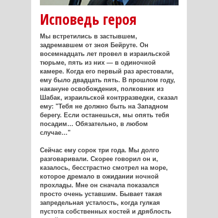
Исповедь героя
Мы встретились в застывшем,
задремавшем от зноя Бейруте. Он
восемнадцать лет провел в израильской
тюрьме, пять из них — в одиночной
камере. Когда его первый раз арестовали,
ему было двадцать пять. В прошлом году,
накануне освобождения, полковник из
Шабак, израильской контрразведки, сказал
ему: "Тебя не должно быть на Западном
берегу. Если останешься, мы опять тебя
посадим… Обязательно, в любом
случае…"
Сейчас ему сорок три года. Мы долго
разговаривали. Скорее говорил он и,
казалось, бесстрастно смотрел на море,
которое дремало в ожидании ночной
прохлады. Мне он сначала показался
просто очень уставшим. Бывает такая
запредельная усталость, когда гулкая
пустота собственных костей и дряблость