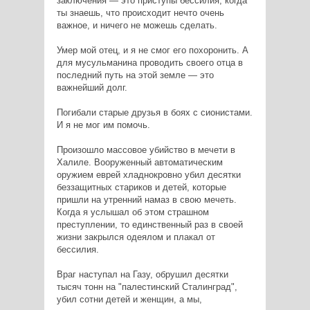
заключения — это приступы бессилия, когда
ты знаешь, что происходит нечто очень
важное, и ничего не можешь сделать.
Умер мой отец, и я не смог его похоронить. А
для мусульманина проводить своего отца в
последний путь на этой земле — это
важнейший долг.
Погибали старые друзья в боях с сионистами.
И я не мог им помочь.
Произошло массовое убийство в мечети в
Халиле. Вооруженный автоматическим
оружием еврей хладнокровно убил десятки
беззащитных стариков и детей, которые
пришли на утренний намаз в свою мечеть.
Когда я услышал об этом страшном
преступлении, то единственный раз в своей
жизни закрылся одеялом и плакал от
бессилия.
Враг наступал на Газу, обрушил десятки
тысяч тонн на "палестинский Сталинград",
убил сотни детей и женщин, а мы,