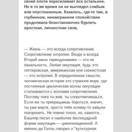
своей плоти пересиливает все остальное.
Но в то же время он не выглядел слабым
или опустошенным. Казалось, где-то там, в
глубинном, ненаигранном спокойствии
продолжала безостановочно бурлить
яростная, личностная сила.
— Жизнь — это всегда сопротивление.
Сопротивление энтропии. Везде и всегда.
Второй закон термодинамики — это не
банальность. Любая оккупация, будь это
гитлеровская, американская или сионистская
— это энтропия. В определенном смысле,
человеческая история это странное море, где
постоянные циклические волны оккупации
сталкиваются с волнами сопротивления.
Поэтому пока ты жив, ты сопротивляешься.
Если же ты прекращаешь бороться, значит,
ты уже мертв, просто тебя почему-то забыли
похоронить. Не помню точно, но, кажется,
Башляр писал о наиболее беспощадной
форме оккупации — цивилизационной. А
именно де Голль говорил о "культурном