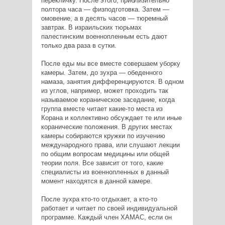
перекличку. После этого, приблизительно
полтора часа — физподготовка. Затем —
омовение, а в десять часов — тюремный
завтрак. В израильских тюрьмах
палестинским военнопленным есть дают
только два раза в сутки.
После еды мы все вместе совершаем уборку
камеры. Затем, до зухра — обеденного
намаза, занятия дифференцируются. В одном
из углов, например, может проходить так
называемое кораническое заседание, когда
группа вместе читает какие-то места из
Корана и коллективно обсуждает те или иные
коранические положения. В других местах
камеры собираются кружки по изучению
международного права, или слушают лекции
по общим вопросам медицины или общей
теории поля. Все зависит от того, какие
специалисты из военнопленных в данный
момент находятся в данной камере.
После зухра кто-то отдыхает, а кто-то
работает и читает по своей индивидуальной
программе. Каждый член ХАМАС, если он