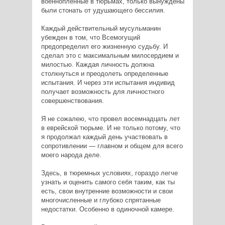
военнопленные в тюрьмах, только вынуждены
были стонать от удушающего бессилия.
Каждый действительный мусульманин
убежден в том, что Всемогущий
предопределил его жизненную судьбу. И
сделал это с максимальным милосердием и
милостью. Каждая личность должна
столкнуться и преодолеть определенные
испытания. И через эти испытания индивид
получает возможность для личностного
совершенствования.
Я не сожалею, что провел восемнадцать лет
в еврейской тюрьме. И не только потому, что
я продолжал каждый день участвовать в
сопротивлении — главном и общем для всего
моего народа деле.
Здесь, в тюремных условиях, гораздо легче
узнать и оценить самого себя таким, как ты
есть, свои внутренние возможности и свои
многочисленные и глубоко спрятанные
недостатки. Особенно в одиночной камере.