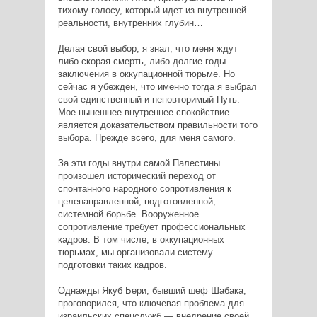
тихому голосу, который идет из внутренней
реальности, внутренних глубин…
Делая свой выбор, я знал, что меня ждут
либо скорая смерть, либо долгие годы
заключения в оккупационной тюрьме. Но
сейчас я убежден, что именно тогда я выбрал
свой единственный и неповторимый Путь.
Мое нынешнее внутреннее спокойствие
является доказательством правильности того
выбора. Прежде всего, для меня самого.
За эти годы внутри самой Палестины
произошел исторический переход от
спонтанного народного сопротивления к
целенаправленной, подготовленной,
системной борьбе. Вооруженное
сопротивление требует профессиональных
кадров. В том числе, в оккупационных
тюрьмах, мы организовали систему
подготовки таких кадров.
Однажды Якуб Бери, бывший шеф Шабака,
проговорился, что ключевая проблема для
израильских спецслужб — внедрение своей