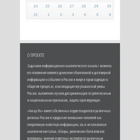
24
25
26
27
28
29
30
31
1
2
3
4
5
6
О ПРОЕКТЕ
Задачами информационно-аналитического канала с момента
его появления является донесение объективной и достоверной
информации о событиях в России и мире и происходящих в
обществе процессах, консолидация мусульманской уммы
России, выявление случаев дискриминации по религиозным
и национальным признакам, защита прав верующих.
«Ансар.Ru» имеет собственных корреспондентов в различных
регионах России и предлагает вниманию читателей как
оперативную новостную информацию, так и эксклюзивные
аналитические статьи, обзоры, религиозно-богословские
материалы, мнения известных экспертов по различным