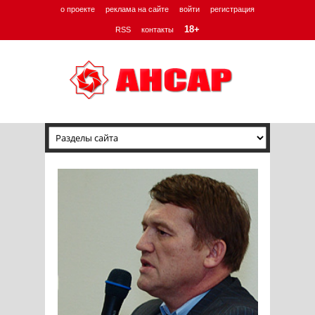
о проекте
реклама на сайте
войти
регистрация
18+
RSS
контакты