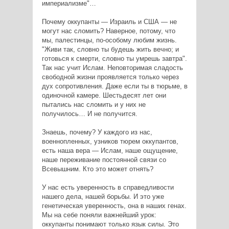
империализме"…
Почему оккупанты — Израиль и США — не
могут нас сломить? Наверное, потому, что
мы, палестинцы, по-особому любим жизнь.
"Живи так, словно ты будешь жить вечно; и
готовься к смерти, словно ты умрешь завтра".
Так нас учит Ислам. Неповторимая сладость
свободной жизни проявляется только через
дух сопротивления. Даже если ты в тюрьме, в
одиночной камере. Шестьдесят лет они
пытались нас сломить и у них не
получилось… И не получится.
Знаешь, почему? У каждого из нас,
военнопленных, узников тюрем оккупантов,
есть наша вера — Ислам, наше ощущение,
наше переживание постоянной связи со
Всевышним. Кто это может отнять?
У нас есть уверенность в справедливости
нашего дела, нашей борьбы. И это уже
генетическая уверенность, она в наших генах.
Мы на себе поняли важнейший урок:
оккупанты понимают только язык силы. Это