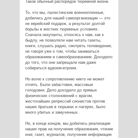
Таков обычный распорядок тюремной жизни.
То, что мы, палестинские военнопленные,
добились для нашей самоорганизации — это
не еврейский подарок, а результат долгой
борьбы в жестких тюремных условиях.
Сначала оккупанты, относясь к нам, как к
быдлу, не позволяли нам читать газеты,
книги, слушать радио, смотреть телевидение,
не говоря уже о том, чтобы заниматься
образованием и самообразованием. Доходило
до того, что они запрещали нам даже
собираться вдвоем-втроем.
Но волю к сопротивлению никто не может
отнять. Были забастовки, массовые
голодовки. Дело доходило до прямых
физических столкновений с врагом,
жесточайших репрессий сионистов против
наших братьев в тюрьмах и лагерях, было
много убитых и замученных.
Но, в конце концов, мы добились реализации
наших прав на получение образования, чтение
книг, газет, журналов, получение информации