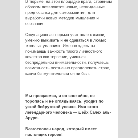
В тюрьме, на этой площадке врага, странным
образом появляются новые, неожиданные
предпосылки для саморазвития, для
выработки новых методов мышления и
осознания.
Оккупационная тюрьма учит воле к жизни,
умению выживать и не сдаваться в любых
тяжелых условиях. Именно здесь ты
понимаешь важность такого личностного
качества как терпение, учишься
беспредельной внимательности, получаешь
возможность осознанно преодолевать страх,
каким бы мучительным он ни был.
Мы прощаемся, и он спокойно, не
торопясь и не оглядываясь, уходит по
узкой бейрутской улочке. Имя этого
легендарного человека — шейх Салех аль-
Арури.
Благословен народ, который имеет
настоящих героев!