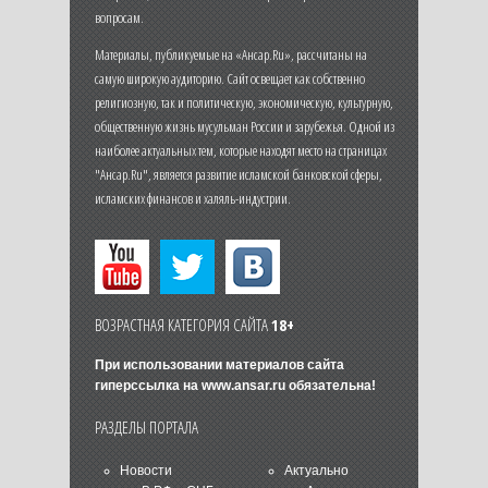
вопросам.
Материалы, публикуемые на «Ансар.Ru», рассчитаны на
самую широкую аудиторию. Сайт освещает как собственно
религиозную, так и политическую, экономическую, культурную,
общественную жизнь мусульман России и зарубежья. Одной из
наиболее актуальных тем, которые находят место на страницах
"Ансар.Ru", является развитие исламской банковской сферы,
исламских финансов и халяль-индустрии.
ВОЗРАСТНАЯ КАТЕГОРИЯ САЙТА
18+
При использовании материалов сайта
гиперссылка на
www.ansar.ru
обязательна!
РАЗДЕЛЫ ПОРТАЛА
Новости
Актуально